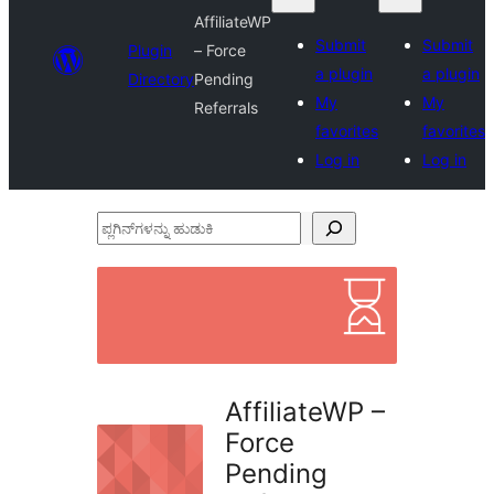
AffiliateWP
Submit
Submit
Plugin
– Force
a plugin
a plugin
Directory
Pending
My
My
Referrals
favorites
favorites
Log in
Log in
ಪ್ಲಗಿನ್‌ಗಳನ್ನು
ಹುಡುಕಿ
AffiliateWP –
Force
Pending