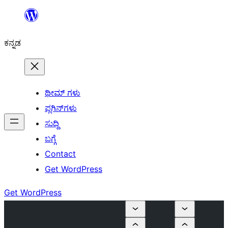
ವಿಷಯಕ್ಕೆ
ತೆರಳಿ
ಕನ್ನಡ
ಥೀಮ್ ಗಳು
ಪ್ಲಗಿನ್‌ಗಳು
ಸುದ್ದಿ
ಬಗ್ಗೆ
Contact
Get WordPress
Get WordPress