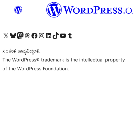
Visit our X (formerly Twitter) account
Visit our Bluesky account
Visit our Mastodon account
Visit our Threads account
Visit our Facebook page
Visit our Instagram account
Visit our LinkedIn account
Visit our TikTok account
Visit our YouTube channel
Visit our Tumblr account
ಸಂಕೇತ ಕಾವ್ಯವಿದ್ದಂತೆ.
The WordPress® trademark is the intellectual property
of the WordPress Foundation.