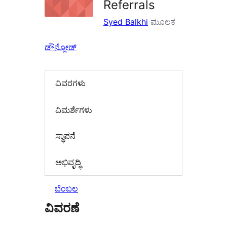
Referrals
Syed Balkhi
ಮೂಲಕ
ಡೌನ್ಲೋಡ್
ವಿವರಗಳು
‍ವಿಮರ್ಶೆಗಳು‍
ಸ್ಥಾಪನೆ
ಅಭಿವೃದ್ಧಿ
ಬೆಂಬಲ
ವಿವರಣೆ