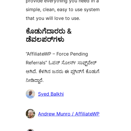
provide everything you need in a
simple, clean, easy to use system
that you will love to use.
ಕೊಡುಗೆದಾರರು &
ಡೆವಲಪರ್‌ಗಳು
“AffiliateWP – Force Pending
Referrals” ಓಪನ್ ಸೋರ್ಸ್ ಸಾಫ್ಟ್‌ವೇರ್
ಆಗಿದೆ. ಕೆಳಗಿನ ಜನರು ಈ ಪ್ಲಗಿನ್‌ಗೆ ಕೊಡುಗೆ
ನೀಡಿದ್ದಾರೆ.
ಕೊಡುಗೆದಾರರು
Syed Balkhi
Andrew Munro / AffiliateWP