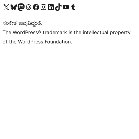
Visit our X (formerly Twitter) account
Visit our Bluesky account
Visit our Mastodon account
Visit our Threads account
Visit our Facebook page
Visit our Instagram account
Visit our LinkedIn account
Visit our TikTok account
Visit our YouTube channel
Visit our Tumblr account
ಸಂಕೇತ ಕಾವ್ಯವಿದ್ದಂತೆ.
The WordPress® trademark is the intellectual property
of the WordPress Foundation.