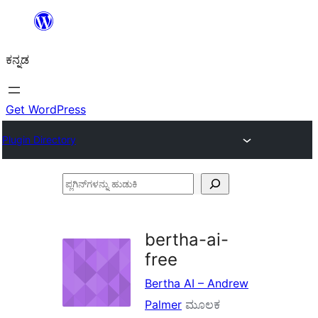
ವಿಷಯಕ್ಕೆ
ತೆರಳಿ
ಕನ್ನಡ
Get WordPress
Plugin Directory
ಪ್ಲಗಿನ್‌ಗಳನ್ನು
ಹುಡುಕಿ
bertha-ai-
free
Bertha AI – Andrew
Palmer
ಮೂಲಕ