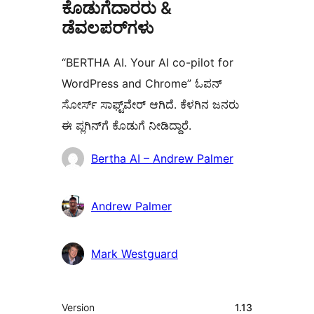
ಕೊಡುಗೆದಾರರು &
ಡೆವಲಪರ್‌ಗಳು
“BERTHA AI. Your AI co-pilot for
WordPress and Chrome” ಓಪನ್
ಸೋರ್ಸ್ ಸಾಫ್ಟ್‌ವೇರ್ ಆಗಿದೆ. ಕೆಳಗಿನ ಜನರು
ಈ ಪ್ಲಗಿನ್‌ಗೆ ಕೊಡುಗೆ ನೀಡಿದ್ದಾರೆ.
ಕೊಡುಗೆದಾರರು
Bertha AI – Andrew Palmer
Andrew Palmer
Mark Westguard
ಮೆಟಾ
Version
1.13