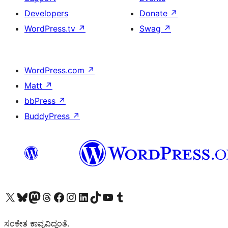
Developers
Donate
↗
WordPress.tv
↗
Swag
↗
WordPress.com
↗
Matt
↗
bbPress
↗
BuddyPress
↗
Visit our X (formerly Twitter) account
Visit our Bluesky account
Visit our Mastodon account
Visit our Threads account
Visit our Facebook page
Visit our Instagram account
Visit our LinkedIn account
Visit our TikTok account
Visit our YouTube channel
Visit our Tumblr account
ಸಂಕೇತ ಕಾವ್ಯವಿದ್ದಂತೆ.