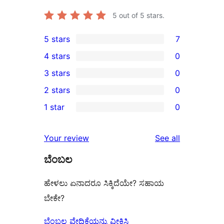
5
out of 5 stars.
5 stars
7
7
4 stars
0
5-
0
3 stars
0
star
4-
0
2 stars
0
reviews
star
3-
0
1 star
0
reviews
star
2-
0
reviews
star
1-
reviews
Your review
See all
reviews
star
ಬೆಂಬಲ
reviews
ಹೇಳಲು ಏನಾದರೂ ಸಿಕ್ಕಿದೆಯೇ? ಸಹಾಯ
ಬೇಕೇ?
ಬೆಂಬಲ ವೇದಿಕೆಯನ್ನು ವೀಕ್ಷಿಸಿ