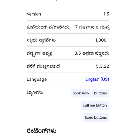
ಮೆಟಾ
Version
1.5
ಕೊನೆಯದಾಗಿ ನವೀಕರಿಸಿದ್ದು
7 ವರ್ಷಗಳು
ರ ಮುನ್ನ
ಸಕ್ರಿಯ ಸ್ಥಾಪನೆಗಳು
1,000+
ವರ್ಡ್ಪ್ರೆಸ್ ಆವೃತ್ತಿ
3.5 ಅಥವಾ ಹೆಚ್ಚಿನದು
ವರೆಗೆ ಪರೀಕ್ಷಿಸಲಾಗಿದೆ
5.3.22
Language
English (US)
ಟ್ಯಾಗ್‌ಗಳು
book now
buttons
call me button
fixed buttons
ರೇಟಿಂಗ್‌ಗಳು