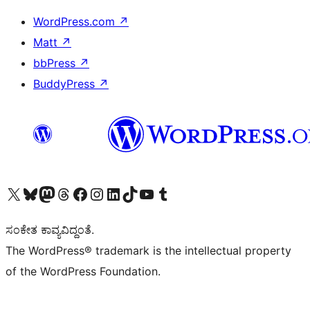
WordPress.com
↗
Matt
↗
bbPress
↗
BuddyPress
↗
Visit our X (formerly Twitter) account
Visit our Bluesky account
Visit our Mastodon account
Visit our Threads account
Visit our Facebook page
Visit our Instagram account
Visit our LinkedIn account
Visit our TikTok account
Visit our YouTube channel
Visit our Tumblr account
ಸಂಕೇತ ಕಾವ್ಯವಿದ್ದಂತೆ.
The WordPress® trademark is the intellectual property
of the WordPress Foundation.