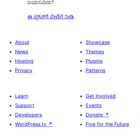
ಬಯಸುವಿರಾ?
ಈ ಪ್ಲಗಿನ್‌ಗೆ ದೇಣಿಗೆ ನೀಡಿ
About
Showcase
News
Themes
Hosting
Plugins
Privacy
Patterns
Learn
Get Involved
Support
Events
Developers
Donate
↗
WordPress.tv
↗
Five for the Future