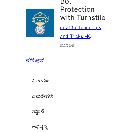
Bot
Protection
with Turnstile
mra13 / Team Tips
and Tricks HQ
ಮೂಲಕ
ಡೌನ್ಲೋಡ್
ವಿವರಗಳು
‍ವಿಮರ್ಶೆಗಳು‍
ಸ್ಥಾಪನೆ
ಅಭಿವೃದ್ಧಿ