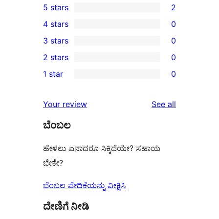
5 stars
2
2
4 stars
0
5-
0
3 stars
0
star
4-
0
2 stars
0
reviews
star
3-
0
1 star
0
reviews
star
2-
0
reviews
star
1-
reviews
Your review
See all
reviews
star
ಬೆಂಬಲ
reviews
ಹೇಳಲು ಏನಾದರೂ ಸಿಕ್ಕಿದೆಯೇ? ಸಹಾಯ
ಬೇಕೇ?
ಬೆಂಬಲ ವೇದಿಕೆಯನ್ನು ವೀಕ್ಷಿಸಿ
ದೇಣಿಗೆ ನೀಡಿ