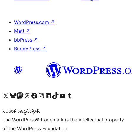
WordPress.com
↗
Matt
↗
bbPress
↗
BuddyPress
↗
Visit our X (formerly Twitter) account
Visit our Bluesky account
Visit our Mastodon account
Visit our Threads account
Visit our Facebook page
Visit our Instagram account
Visit our LinkedIn account
Visit our TikTok account
Visit our YouTube channel
Visit our Tumblr account
ಸಂಕೇತ ಕಾವ್ಯವಿದ್ದಂತೆ.
The WordPress® trademark is the intellectual property
of the WordPress Foundation.