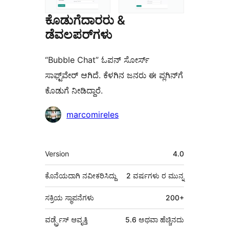
ಕೊಡುಗೆದಾರರು &
ಡೆವಲಪರ್‌ಗಳು
“Bubble Chat” ಓಪನ್ ಸೋರ್ಸ್
ಸಾಫ್ಟ್‌ವೇರ್ ಆಗಿದೆ. ಕೆಳಗಿನ ಜನರು ಈ ಪ್ಲಗಿನ್‌ಗೆ
ಕೊಡುಗೆ ನೀಡಿದ್ದಾರೆ.
ಕೊಡುಗೆದಾರರು
marcomireles
ಮೆಟಾ
Version
4.0
ಕೊನೆಯದಾಗಿ ನವೀಕರಿಸಿದ್ದು
2 ವರ್ಷಗಳು
ರ ಮುನ್ನ
ಸಕ್ರಿಯ ಸ್ಥಾಪನೆಗಳು
200+
ವರ್ಡ್ಪ್ರೆಸ್ ಆವೃತ್ತಿ
5.6 ಅಥವಾ ಹೆಚ್ಚಿನದು