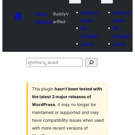
Submit a
Submit a
Plugin
BuddyV
plugin
plugin
Directory
erified
My
My
favorites
favorites
Log in
Log in
ಪ್ಲಗಿನ್‌ಗಳನ್ನು
ಹುಡುಕಿ
This plugin
hasn’t been tested with
the latest 3 major releases of
WordPress
. It may no longer be
maintained or supported and may
have compatibility issues when used
with more recent versions of