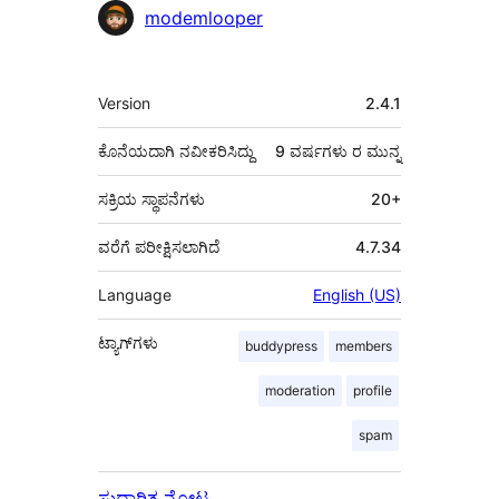
ಕೊಡುಗೆದಾರರು
modemlooper
ಮೆಟಾ
Version
2.4.1
ಕೊನೆಯದಾಗಿ ನವೀಕರಿಸಿದ್ದು
9 ವರ್ಷಗಳು
ರ ಮುನ್ನ
ಸಕ್ರಿಯ ಸ್ಥಾಪನೆಗಳು
20+
ವರೆಗೆ ಪರೀಕ್ಷಿಸಲಾಗಿದೆ
4.7.34
Language
English (US)
ಟ್ಯಾಗ್‌ಗಳು
buddypress
members
moderation
profile
spam
ಸುಧಾರಿತ ನೋಟ