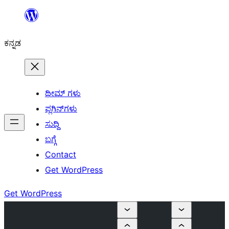
ವಿಷಯಕ್ಕೆ
ತೆರಳಿ
ಕನ್ನಡ
ಥೀಮ್ ಗಳು
ಪ್ಲಗಿನ್‌ಗಳು
ಸುದ್ದಿ
ಬಗ್ಗೆ
Contact
Get WordPress
Get WordPress