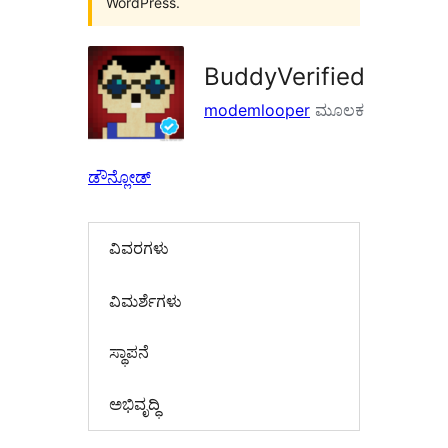
WordPress.
BuddyVerified
modemlooper
ಮೂಲಕ
ಡೌನ್ಲೋಡ್
ವಿವರಗಳು
‍ವಿಮರ್ಶೆಗಳು‍
ಸ್ಥಾಪನೆ
ಅಭಿವೃದ್ಧಿ