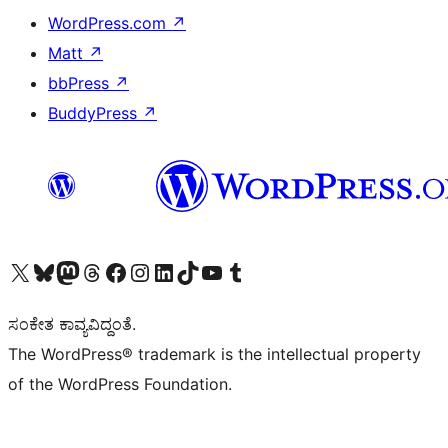
WordPress.com
↗
Matt
↗
bbPress
↗
BuddyPress
↗
Visit our X (formerly Twitter) account
Visit our Bluesky account
Visit our Mastodon account
Visit our Threads account
Visit our Facebook page
Visit our Instagram account
Visit our LinkedIn account
Visit our TikTok account
Visit our YouTube channel
Visit our Tumblr account
ಸಂಕೇತ ಕಾವ್ಯವಿದ್ದಂತೆ.
The WordPress® trademark is the intellectual property
of the WordPress Foundation.