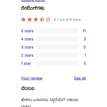
ರೇಟಿಂಗ್‌ಗಳು
3.7
out of 5 stars.
5 stars
11
11
4 stars
3
5-
3
3 stars
0
star
4-
0
2 stars
1
reviews
star
3-
1
1 star
5
reviews
star
2-
5
reviews
star
1-
reviews
Your review
See all
review
star
ಬೆಂಬಲ
reviews
ಹೇಳಲು ಏನಾದರೂ ಸಿಕ್ಕಿದೆಯೇ? ಸಹಾಯ
ಬೇಕೇ?