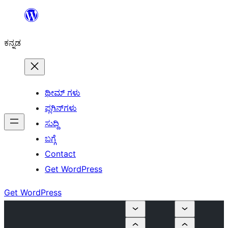
ವಿಷಯಕ್ಕೆ
ತೆರಳಿ
ಕನ್ನಡ
ಥೀಮ್ ಗಳು
ಪ್ಲಗಿನ್‌ಗಳು
ಸುದ್ದಿ
ಬಗ್ಗೆ
Contact
Get WordPress
Get WordPress