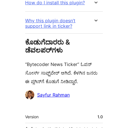
How do I install this plugin?
Why this plugin doesn’t
support link in ticker?
ಕೊಡುಗೆದಾರರು &
ಡೆವಲಪರ್‌ಗಳು
“Bytecoder News Ticker” ಓಪನ್
ಸೋರ್ಸ್ ಸಾಫ್ಟ್‌ವೇರ್ ಆಗಿದೆ. ಕೆಳಗಿನ ಜನರು
ಈ ಪ್ಲಗಿನ್‌ಗೆ ಕೊಡುಗೆ ನೀಡಿದ್ದಾರೆ.
ಕೊಡುಗೆದಾರರು
Sayfur Rahman
ಮೆಟಾ
Version
1.0