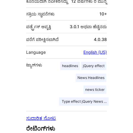
ಕೊನೆಯದಾಗಿ ನವೀಕರಿಸಿದ್ದು
12 ವರ್ಷಗಳು
ರ ಮುನ್ನ
ಸಕ್ರಿಯ ಸ್ಥಾಪನೆಗಳು
10+
ವರ್ಡ್ಪ್ರೆಸ್ ಆವೃತ್ತಿ
3.0.1 ಅಥವಾ ಹೆಚ್ಚಿನದು
ವರೆಗೆ ಪರೀಕ್ಷಿಸಲಾಗಿದೆ
4.0.38
Language
English (US)
ಟ್ಯಾಗ್‌ಗಳು
headlines
jQuery effect
News Headlines
news ticker
Type effect jQuery News ticker
ಸುಧಾರಿತ ನೋಟ
ರೇಟಿಂಗ್‌ಗಳು