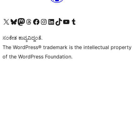
Visit our X (formerly Twitter) account
Visit our Bluesky account
Visit our Mastodon account
Visit our Threads account
Visit our Facebook page
Visit our Instagram account
Visit our LinkedIn account
Visit our TikTok account
Visit our YouTube channel
Visit our Tumblr account
ಸಂಕೇತ ಕಾವ್ಯವಿದ್ದಂತೆ.
The WordPress® trademark is the intellectual property
of the WordPress Foundation.