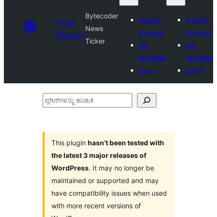
Bytecoder
Submit
Submit
Plugin
News
a plugin
a plugin
Directory
Ticker
My
My
favorites
favorites
Log in
Log in
ಪ್ಲಗಿನ್‌ಗಳನ್ನು
ಹುಡುಕಿ
This plugin
hasn’t been tested with
the latest 3 major releases of
WordPress
. It may no longer be
maintained or supported and may
have compatibility issues when used
with more recent versions of