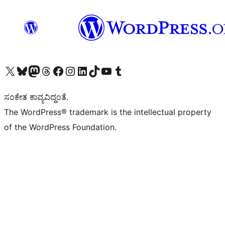
Visit our X (formerly Twitter) account
Visit our Bluesky account
Visit our Mastodon account
Visit our Threads account
Visit our Facebook page
Visit our Instagram account
Visit our LinkedIn account
Visit our TikTok account
Visit our YouTube channel
Visit our Tumblr account
ಸಂಕೇತ ಕಾವ್ಯವಿದ್ದಂತೆ.
The WordPress® trademark is the intellectual property
of the WordPress Foundation.