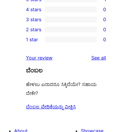
1
4 stars
0
5-
0
3 stars
0
star
4-
0
2 stars
0
review
star
3-
0
1 star
0
reviews
star
2-
0
reviews
star
1-
reviews
Your review
See all
reviews
star
ಬೆಂಬಲ
reviews
ಹೇಳಲು ಏನಾದರೂ ಸಿಕ್ಕಿದೆಯೇ? ಸಹಾಯ
ಬೇಕೇ?
ಬೆಂಬಲ ವೇದಿಕೆಯನ್ನು ವೀಕ್ಷಿಸಿ
About
Showcase