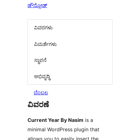
ಡೌನ್ಲೋಡ್
ವಿವರಗಳು
‍ವಿಮರ್ಶೆಗಳು‍
ಸ್ಥಾಪನೆ
ಅಭಿವೃದ್ಧಿ
ಬೆಂಬಲ
ವಿವರಣೆ
Current Year By Nasim
is a
minimal WordPress plugin that
allows you to easily insert the