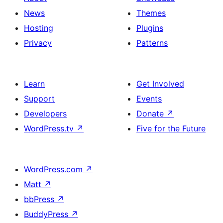
News
Themes
Hosting
Plugins
Privacy
Patterns
Learn
Get Involved
Support
Events
Developers
Donate
↗
WordPress.tv
↗
Five for the Future
WordPress.com
↗
Matt
↗
bbPress
↗
BuddyPress
↗