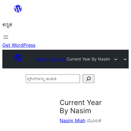
ವಿಷಯಕ್ಕೆ
ತೆರಳಿ
ಕನ್ನಡ
Get WordPress
Plugin Directory
Current Year By Nasim
ಪ್ಲಗಿನ್‌ಗಳನ್ನು
ಹುಡುಕಿ
Current Year
By Nasim
Nasim Miah
ಮೂಲಕ