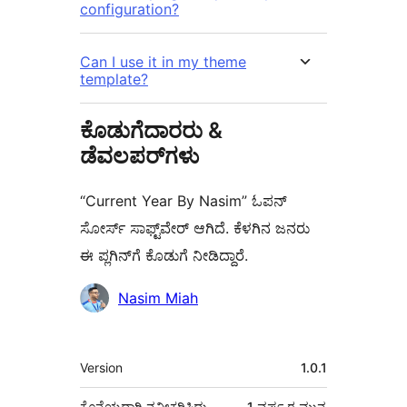
configuration?
Can I use it in my theme
template?
ಕೊಡುಗೆದಾರರು &
ಡೆವಲಪರ್‌ಗಳು
“Current Year By Nasim” ಓಪನ್
ಸೋರ್ಸ್ ಸಾಫ್ಟ್‌ವೇರ್ ಆಗಿದೆ. ಕೆಳಗಿನ ಜನರು
ಈ ಪ್ಲಗಿನ್‌ಗೆ ಕೊಡುಗೆ ನೀಡಿದ್ದಾರೆ.
ಕೊಡುಗೆದಾರರು
Nasim Miah
ಮೆಟಾ
Version
1.0.1
ಕೊನೆಯದಾಗಿ ನವೀಕರಿಸಿದ್ದು
1 ವರ್ಷ
ರ ಮುನ್ನ