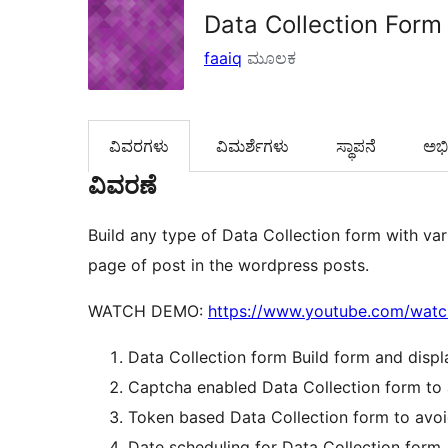
Data Collection Form
faaiq
ಮೂಲಕ
ವಿವರಗಳು
‍ವಿಮರ್ಶೆಗಳು‍
ಸ್ಥಾಪನೆ
ಅಭಿವ
ವಿವರಣೆ
Build any type of Data Collection form with var
page of post in the wordpress posts.
WATCH DEMO:
https://www.youtube.com/wat
Data Collection form Build form and displ
Captcha enabled Data Collection form to
Token based Data Collection form to avo
Date scheduling for Data Collection form.