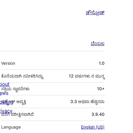
ಡೌನ್ಲೋಡ್
ಬೆಂಬಲ
ಮೆಟಾ
Version
1.0
ಕೊನೆಯದಾಗಿ ನವೀಕರಿಸಿದ್ದು
12 ವರ್ಷಗಳು
ರ ಮುನ್ನ
bout
ಸಕ್ರಿಯ ಸ್ಥಾಪನೆಗಳು
10+
ews
osting
ವರ್ಡ್ಪ್ರೆಸ್ ಆವೃತ್ತಿ
3.3 ಅಥವಾ ಹೆಚ್ಚಿನದು
rivacy
ವರೆಗೆ ಪರೀಕ್ಷಿಸಲಾಗಿದೆ
3.9.40
Language
English (US)