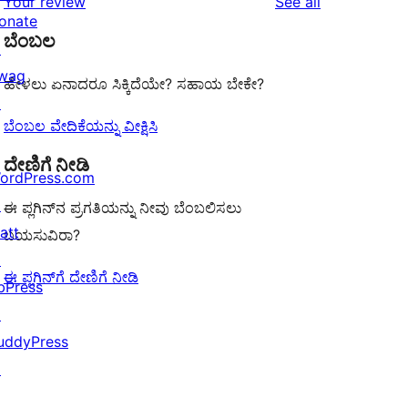
reviews
Your review
See all
reviews
star
onate
ಬೆಂಬಲ
reviews
↗
wag
ಹೇಳಲು ಏನಾದರೂ ಸಿಕ್ಕಿದೆಯೇ? ಸಹಾಯ ಬೇಕೇ?
↗
ಬೆಂಬಲ ವೇದಿಕೆಯನ್ನು ವೀಕ್ಷಿಸಿ
ದೇಣಿಗೆ ನೀಡಿ
ordPress.com
↗
ಈ ಪ್ಲಗಿನ್‌ನ ಪ್ರಗತಿಯನ್ನು ನೀವು ಬೆಂಬಲಿಸಲು
att
ಬಯಸುವಿರಾ?
↗
ಈ ಪ್ಲಗಿನ್‌ಗೆ ದೇಣಿಗೆ ನೀಡಿ
bPress
↗
uddyPress
↗