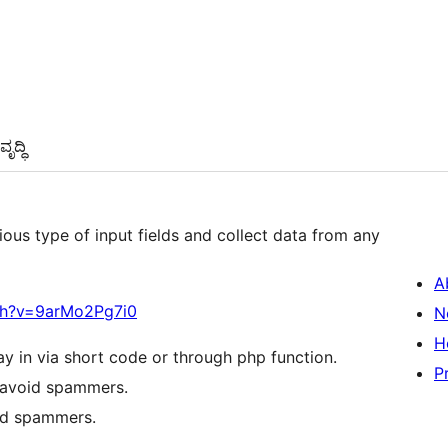
ೃದ್ಧಿ
ious type of input fields and collect data from any
A
ch?v=9arMo2Pg7i0
N
H
ay in via short code or through php function.
P
 avoid spammers.
id spammers.