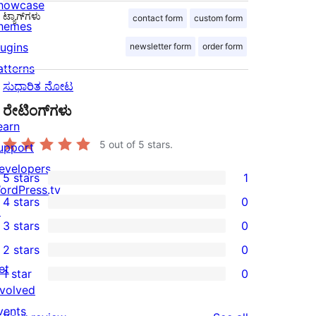
howcase
ಟ್ಯಾಗ್‌ಗಳು
contact form
custom form
hemes
lugins
newsletter form
order form
atterns
ಸುಧಾರಿತ ನೋಟ
ರೇಟಿಂಗ್‌ಗಳು
earn
5
out of 5 stars.
upport
evelopers
5 stars
1
1
ordPress.tv
4 stars
0
5-
↗
0
3 stars
0
star
4-
0
2 stars
0
review
star
3-
0
et
1 star
0
reviews
star
2-
0
nvolved
reviews
star
1-
vents