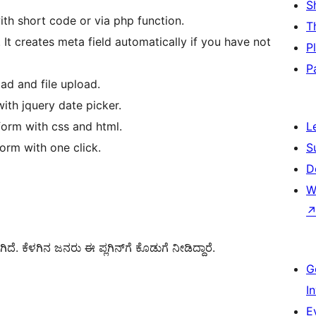
S
th short code or via php function.
T
 It creates meta field automatically if you have not
P
P
ad and file upload.
ith jquery date picker.
form with css and html.
L
orm with one click.
S
D
W
. ಕೆಳಗಿನ ಜನರು ಈ ಪ್ಲಗಿನ್‌ಗೆ ಕೊಡುಗೆ ನೀಡಿದ್ದಾರೆ.
G
I
E