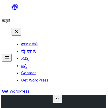
ವಿಷಯಕ್ಕೆ
ತೆರಳಿ
ಕನ್ನಡ
ಥೀಮ್ ಗಳು
ಪ್ಲಗಿನ್‌ಗಳು
ಸುದ್ದಿ
ಬಗ್ಗೆ
Contact
Get WordPress
Get WordPress