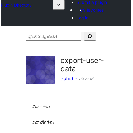
Submit a plugin
Plugin Directory
My favorites
Log in
ಪ್ಲಗಿನ್‌ಗಳನ್ನು
ಹುಡುಕಿ
export-user-
data
qstudio
ಮೂಲಕ
ವಿವರಗಳು
‍ವಿಮರ್ಶೆಗಳು‍