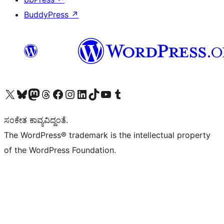
BuddyPress
↗
Visit our X (formerly Twitter) account
Visit our Bluesky account
Visit our Mastodon account
Visit our Threads account
Visit our Facebook page
Visit our Instagram account
Visit our LinkedIn account
Visit our TikTok account
Visit our YouTube channel
Visit our Tumblr account
ಸಂಕೇತ ಕಾವ್ಯವಿದ್ದಂತೆ.
The WordPress® trademark is the intellectual property
of the WordPress Foundation.