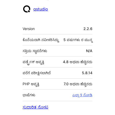
ಕೊಡುಗೆದಾರರು
qstudio
ಮೆಟಾ
Version
2.2.6
ಕೊನೆಯದಾಗಿ ನವೀಕರಿಸಿದ್ದು
5 ವರ್ಷಗಳು
ರ ಮುನ್ನ
ಸಕ್ರಿಯ ಸ್ಥಾಪನೆಗಳು
N/A
ವರ್ಡ್ಪ್ರೆಸ್ ಆವೃತ್ತಿ
4.8 ಅಥವಾ ಹೆಚ್ಚಿನದು
ವರೆಗೆ ಪರೀಕ್ಷಿಸಲಾಗಿದೆ
5.8.14
PHP ಆವೃತ್ತಿ
7.0 ಅಥವಾ ಹೆಚ್ಚಿನದು
ಭಾಷೆಗಳು
ಎಲ್ಲಾ 9 ನೋಡಿ
ಸುಧಾರಿತ ನೋಟ