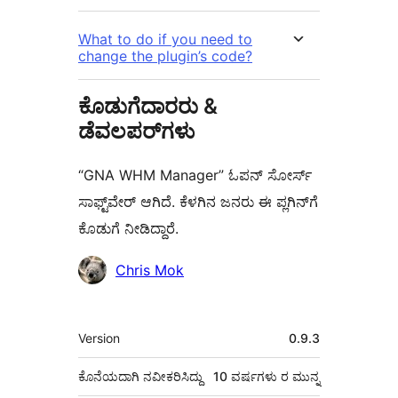
What to do if you need to
change the plugin’s code?
ಕೊಡುಗೆದಾರರು &
ಡೆವಲಪರ್‌ಗಳು
“GNA WHM Manager” ಓಪನ್ ಸೋರ್ಸ್
ಸಾಫ್ಟ್‌ವೇರ್ ಆಗಿದೆ. ಕೆಳಗಿನ ಜನರು ಈ ಪ್ಲಗಿನ್‌ಗೆ
ಕೊಡುಗೆ ನೀಡಿದ್ದಾರೆ.
ಕೊಡುಗೆದಾರರು
Chris Mok
ಮೆಟಾ
Version
0.9.3
ಕೊನೆಯದಾಗಿ ನವೀಕರಿಸಿದ್ದು
10 ವರ್ಷಗಳು
ರ ಮುನ್ನ