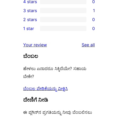
4 stars
0
5-
0
3 stars
1
star
4-
1
2 stars
0
reviews
star
3-
0
1 star
0
reviews
star
2-
0
review
star
1-
reviews
Your review
See all
reviews
star
ಬೆಂಬಲ
reviews
ಹೇಳಲು ಏನಾದರೂ ಸಿಕ್ಕಿದೆಯೇ? ಸಹಾಯ
ಬೇಕೇ?
ಬೆಂಬಲ ವೇದಿಕೆಯನ್ನು ವೀಕ್ಷಿಸಿ
ದೇಣಿಗೆ ನೀಡಿ
ಈ ಪ್ಲಗಿನ್‌ನ ಪ್ರಗತಿಯನ್ನು ನೀವು ಬೆಂಬಲಿಸಲು