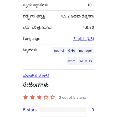
ಸಕ್ರಿಯ ಸ್ಥಾಪನೆಗಳು
10+
ವರ್ಡ್ಪ್ರೆಸ್ ಆವೃತ್ತಿ
4.5.2 ಅಥವಾ ಹೆಚ್ಚಿನದು
ವರೆಗೆ ಪರೀಕ್ಷಿಸಲಾಗಿದೆ
4.6.30
Language
English (US)
ಟ್ಯಾಗ್‌ಗಳು
cpanel
GNA
manager
whm
WHMCS
ಸುಧಾರಿತ ನೋಟ
ರೇಟಿಂಗ್‌ಗಳು
3
out of 5 stars.
5 stars
0
0