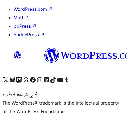
WordPress.com
↗
Matt
↗
bbPress
↗
BuddyPress
↗
Visit our X (formerly Twitter) account
Visit our Bluesky account
Visit our Mastodon account
Visit our Threads account
Visit our Facebook page
Visit our Instagram account
Visit our LinkedIn account
Visit our TikTok account
Visit our YouTube channel
Visit our Tumblr account
ಸಂಕೇತ ಕಾವ್ಯವಿದ್ದಂತೆ.
The WordPress® trademark is the intellectual property
of the WordPress Foundation.