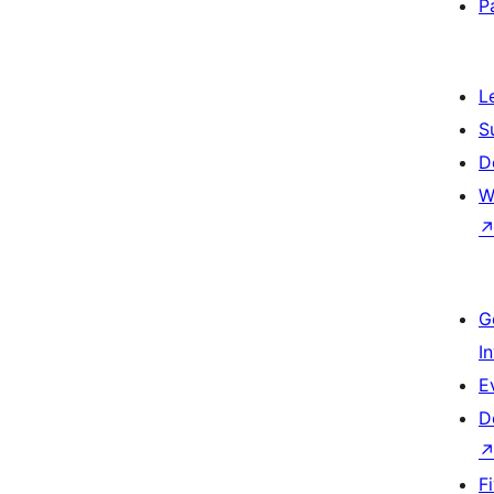
P
L
S
D
W
G
I
E
D
F