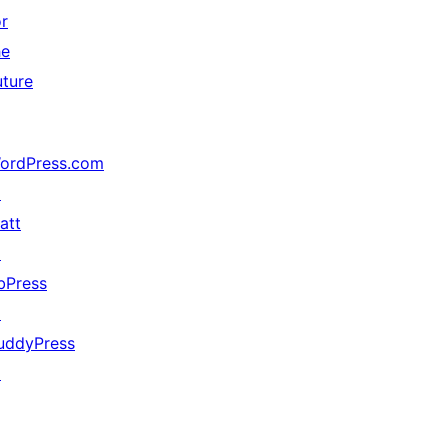
or
he
uture
ordPress.com
↗
att
↗
bPress
↗
uddyPress
↗