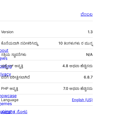
ಬೆಂಬಲ
ಮೆಟಾ
Version
1.3
ಕೊನೆಯದಾಗಿ ನವೀಕರಿಸಿದ್ದು
10 ತಿಂಗಳುಗಳು
ರ ಮುನ್ನ
bout
ಸಕ್ರಿಯ ಸ್ಥಾಪನೆಗಳು
N/A
ews
osting
ವರ್ಡ್ಪ್ರೆಸ್ ಆವೃತ್ತಿ
4.8 ಅಥವಾ ಹೆಚ್ಚಿನದು
rivacy
ವರೆಗೆ ಪರೀಕ್ಷಿಸಲಾಗಿದೆ
6.8.7
PHP ಆವೃತ್ತಿ
7.0 ಅಥವಾ ಹೆಚ್ಚಿನದು
howcase
Language
English (US)
hemes
lugins
ಸುಧಾರಿತ ನೋಟ