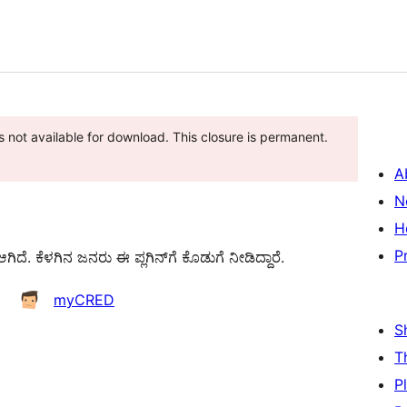
 not available for download. This closure is permanent.
A
N
H
P
ೆ. ಕೆಳಗಿನ ಜನರು ಈ ಪ್ಲಗಿನ್‌ಗೆ ಕೊಡುಗೆ ನೀಡಿದ್ದಾರೆ.
myCRED
S
T
P