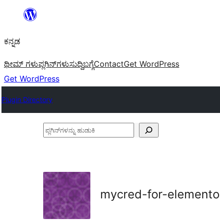
ವಿಷಯಕ್ಕೆ
ತೆರಳಿ
ಕನ್ನಡ
ಥೀಮ್ ಗಳು
ಪ್ಲಗಿನ್‌ಗಳು
ಸುದ್ದಿ
ಬಗ್ಗೆ
Contact
Get WordPress
Get WordPress
Plugin Directory
ಪ್ಲಗಿನ್‌ಗಳನ್ನು
ಹುಡುಕಿ
mycred-for-elemento