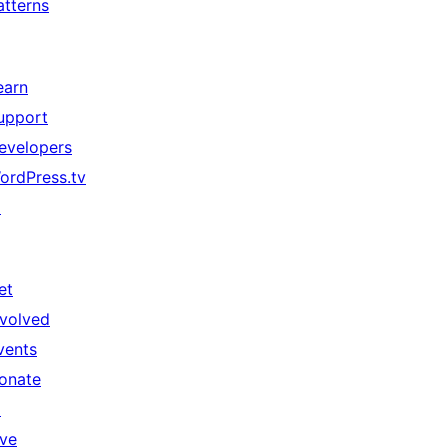
atterns
earn
upport
evelopers
ordPress.tv
↗
et
nvolved
vents
onate
↗
ive