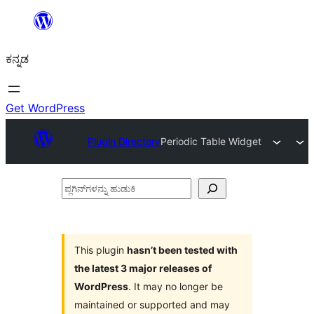
ವಿಷಯಕ್ಕೆ
ತೆರಳಿ
ಕನ್ನಡ
Get WordPress
Plugin Directory
Periodic Table Widget
ಪ್ಲಗಿನ್‌ಗಳನ್ನು
ಹುಡುಕಿ
This plugin
hasn’t been tested with
the latest 3 major releases of
WordPress
. It may no longer be
maintained or supported and may