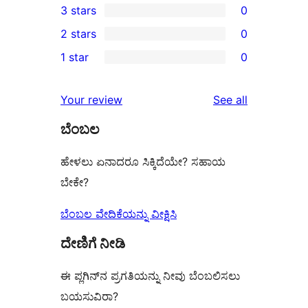
3 stars
0
star
4-
0
2 stars
0
review
star
3-
0
1 star
0
reviews
star
2-
0
reviews
star
1-
reviews
Your review
See all
reviews
star
ಬೆಂಬಲ
reviews
ಹೇಳಲು ಏನಾದರೂ ಸಿಕ್ಕಿದೆಯೇ? ಸಹಾಯ
ಬೇಕೇ?
ಬೆಂಬಲ ವೇದಿಕೆಯನ್ನು ವೀಕ್ಷಿಸಿ
ದೇಣಿಗೆ ನೀಡಿ
ಈ ಪ್ಲಗಿನ್‌ನ ಪ್ರಗತಿಯನ್ನು ನೀವು ಬೆಂಬಲಿಸಲು
ಬಯಸುವಿರಾ?