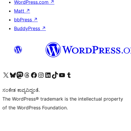
WordPress.com
↗
Matt
↗
bbPress
↗
BuddyPress
↗
Visit our X (formerly Twitter) account
Visit our Bluesky account
Visit our Mastodon account
Visit our Threads account
Visit our Facebook page
Visit our Instagram account
Visit our LinkedIn account
Visit our TikTok account
Visit our YouTube channel
Visit our Tumblr account
ಸಂಕೇತ ಕಾವ್ಯವಿದ್ದಂತೆ.
The WordPress® trademark is the intellectual property
of the WordPress Foundation.