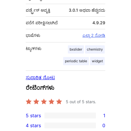
ವರ್ಡ್ಪ್ರೆಸ್ ಆವೃತ್ತಿ
3.0.1 ಅಥವಾ ಹೆಚ್ಚಿನದು
ವರೆಗೆ ಪರೀಕ್ಷಿಸಲಾಗಿದೆ
4.9.29
ಭಾಷೆಗಳು
ಎಲ್ಲಾ 2 ನೋಡಿ
ಟ್ಯಾಗ್‌ಗಳು
bxslider
chemistry
periodic table
widget
ಸುಧಾರಿತ ನೋಟ
ರೇಟಿಂಗ್‌ಗಳು
5
out of 5 stars.
5 stars
1
1
4 stars
0
5-
0