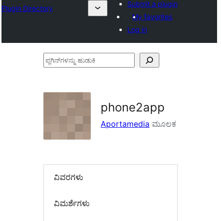
Submit a plugin
Plugin Directory
My favorites
Log in
ಪ್ಲಗಿನ್‌ಗಳನ್ನು
ಹುಡುಕಿ
phone2app
Aportamedia
ಮೂಲಕ
ವಿವರಗಳು
‍ವಿಮರ್ಶೆಗಳು‍