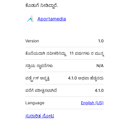
ಕೊಡುಗೆ ನೀಡಿದ್ದಾರೆ.
ಕೊಡುಗೆದಾರರು
Aportamedia
ಮೆಟಾ
Version
1.0
ಕೊನೆಯದಾಗಿ ನವೀಕರಿಸಿದ್ದು
11 ವರ್ಷಗಳು
ರ ಮುನ್ನ
ಸಕ್ರಿಯ ಸ್ಥಾಪನೆಗಳು
N/A
ವರ್ಡ್ಪ್ರೆಸ್ ಆವೃತ್ತಿ
4.1.0 ಅಥವಾ ಹೆಚ್ಚಿನದು
ವರೆಗೆ ಪರೀಕ್ಷಿಸಲಾಗಿದೆ
4.1.0
Language
English (US)
ಸುಧಾರಿತ ನೋಟ