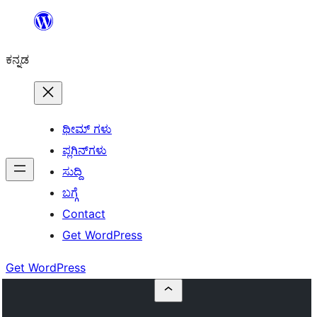
ವಿಷಯಕ್ಕೆ
ತೆರಳಿ
ಕನ್ನಡ
ಥೀಮ್ ಗಳು
ಪ್ಲಗಿನ್‌ಗಳು
ಸುದ್ದಿ
ಬಗ್ಗೆ
Contact
Get WordPress
Get WordPress