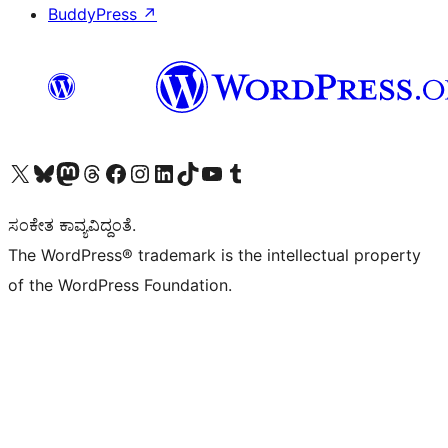
BuddyPress
↗
Visit our X (formerly Twitter) account
Visit our Bluesky account
Visit our Mastodon account
Visit our Threads account
Visit our Facebook page
Visit our Instagram account
Visit our LinkedIn account
Visit our TikTok account
Visit our YouTube channel
Visit our Tumblr account
ಸಂಕೇತ ಕಾವ್ಯವಿದ್ದಂತೆ.
The WordPress® trademark is the intellectual property
of the WordPress Foundation.