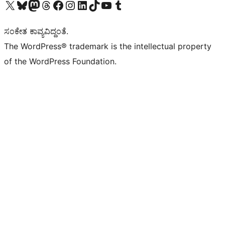
Visit our X (formerly Twitter) account
Visit our Bluesky account
Visit our Mastodon account
Visit our Threads account
Visit our Facebook page
Visit our Instagram account
Visit our LinkedIn account
Visit our TikTok account
Visit our YouTube channel
Visit our Tumblr account
ಸಂಕೇತ ಕಾವ್ಯವಿದ್ದಂತೆ.
The WordPress® trademark is the intellectual property
of the WordPress Foundation.