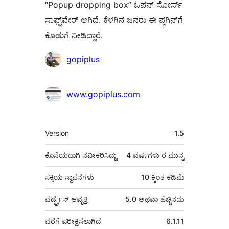
“Popup dropping box” ಓಪನ್ ಸೋರ್ಸ್
ಸಾಫ್ಟ್‌ವೇರ್ ಆಗಿದೆ. ಕೆಳಗಿನ ಜನರು ಈ ಪ್ಲಗಿನ್‌ಗೆ
ಕೊಡುಗೆ ನೀಡಿದ್ದಾರೆ.
ಕೊಡುಗೆದಾರರು
gopiplus
www.gopiplus.com
ಮೆಟಾ
Version
1.5
ಕೊನೆಯದಾಗಿ ನವೀಕರಿಸಿದ್ದು
4 ವರ್ಷಗಳು
ರ ಮುನ್ನ
ಸಕ್ರಿಯ ಸ್ಥಾಪನೆಗಳು
10 ಕ್ಕಿಂತ ಕಡಿಮೆ
ವರ್ಡ್ಪ್ರೆಸ್ ಆವೃತ್ತಿ
5.0 ಅಥವಾ ಹೆಚ್ಚಿನದು
ವರೆಗೆ ಪರೀಕ್ಷಿಸಲಾಗಿದೆ
6.1.11