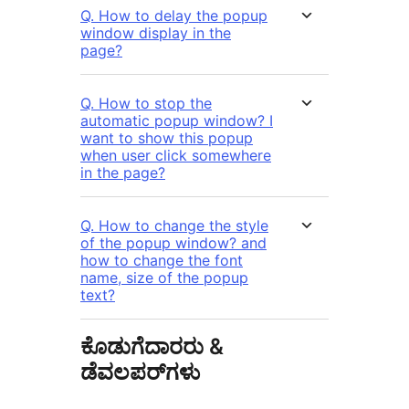
Q. How to delay the popup
window display in the
page?
Q. How to stop the
automatic popup window? I
want to show this popup
when user click somewhere
in the page?
Q. How to change the style
of the popup window? and
how to change the font
name, size of the popup
text?
ಕೊಡುಗೆದಾರರು &
ಡೆವಲಪರ್‌ಗಳು