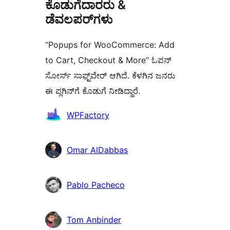
ಕೊಡುಗೆದಾರರು &
ಡೆವಲಪರ್‌ಗಳು
“Popups for WooCommerce: Add
to Cart, Checkout & More” ಓಪನ್
ಸೋರ್ಸ್ ಸಾಫ್ಟ್‌ವೇರ್ ಆಗಿದೆ. ಕೆಳಗಿನ ಜನರು
ಈ ಪ್ಲಗಿನ್‌ಗೆ ಕೊಡುಗೆ ನೀಡಿದ್ದಾರೆ.
ಕೊಡುಗೆದಾರರು
WPFactory
Omar AlDabbas
Pablo Pacheco
Tom Anbinder