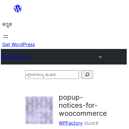
ವಿಷಯಕ್ಕೆ
ತೆರಳಿ
ಕನ್ನಡ
Get WordPress
Plugin Directory
ಪ್ಲಗಿನ್‌ಗಳನ್ನು
ಹುಡುಕಿ
popup-
notices-for-
woocommerce
WPFactory
ಮೂಲಕ