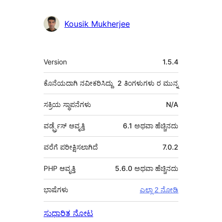
Kousik Mukherjee
ಮೆಟಾ
Version
1.5.4
ಕೊನೆಯದಾಗಿ ನವೀಕರಿಸಿದ್ದು
2 ತಿಂಗಳುಗಳು
ರ ಮುನ್ನ
ಸಕ್ರಿಯ ಸ್ಥಾಪನೆಗಳು
N/A
ವರ್ಡ್ಪ್ರೆಸ್ ಆವೃತ್ತಿ
6.1 ಅಥವಾ ಹೆಚ್ಚಿನದು
ವರೆಗೆ ಪರೀಕ್ಷಿಸಲಾಗಿದೆ
7.0.2
PHP ಆವೃತ್ತಿ
5.6.0 ಅಥವಾ ಹೆಚ್ಚಿನದು
ಭಾಷೆಗಳು
ಎಲ್ಲಾ 2 ನೋಡಿ
ಸುಧಾರಿತ ನೋಟ