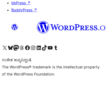
bbPress
↗
BuddyPress
↗
Visit our X (formerly Twitter) account
Visit our Bluesky account
Visit our Mastodon account
Visit our Threads account
Visit our Facebook page
Visit our Instagram account
Visit our LinkedIn account
Visit our TikTok account
Visit our YouTube channel
Visit our Tumblr account
ಸಂಕೇತ ಕಾವ್ಯವಿದ್ದಂತೆ.
The WordPress® trademark is the intellectual property
of the WordPress Foundation.