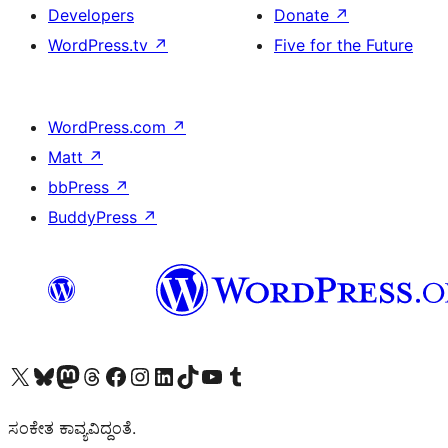
Developers
Donate
↗
WordPress.tv
↗
Five for the Future
WordPress.com
↗
Matt
↗
bbPress
↗
BuddyPress
↗
Visit our X (formerly Twitter) account
Visit our Bluesky account
Visit our Mastodon account
Visit our Threads account
Visit our Facebook page
Visit our Instagram account
Visit our LinkedIn account
Visit our TikTok account
Visit our YouTube channel
Visit our Tumblr account
ಸಂಕೇತ ಕಾವ್ಯವಿದ್ದಂತೆ.