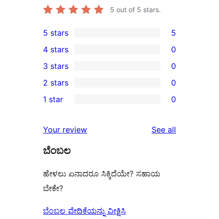
5
out of 5 stars.
5 stars
5
5
4 stars
0
5-
0
3 stars
0
star
4-
0
2 stars
0
reviews
star
3-
0
1 star
0
reviews
star
2-
0
reviews
star
1-
reviews
Your review
See all
reviews
star
ಬೆಂಬಲ
reviews
ಹೇಳಲು ಏನಾದರೂ ಸಿಕ್ಕಿದೆಯೇ? ಸಹಾಯ
ಬೇಕೇ?
ಬೆಂಬಲ ವೇದಿಕೆಯನ್ನು ವೀಕ್ಷಿಸಿ