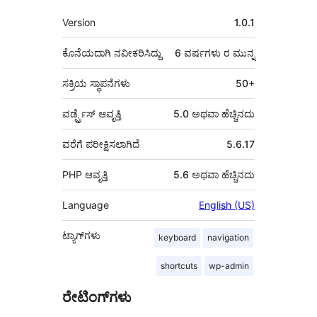
ಮೆಟಾ
Version
1.0.1
ಕೊನೆಯದಾಗಿ ನವೀಕರಿಸಿದ್ದು
6 ವರ್ಷಗಳು
ರ ಮುನ್ನ
ಸಕ್ರಿಯ ಸ್ಥಾಪನೆಗಳು
50+
ವರ್ಡ್ಪ್ರೆಸ್ ಆವೃತ್ತಿ
5.0 ಅಥವಾ ಹೆಚ್ಚಿನದು
ವರೆಗೆ ಪರೀಕ್ಷಿಸಲಾಗಿದೆ
5.6.17
PHP ಆವೃತ್ತಿ
5.6 ಅಥವಾ ಹೆಚ್ಚಿನದು
Language
English (US)
ಟ್ಯಾಗ್‌ಗಳು
keyboard
navigation
shortcuts
wp-admin
ರೇಟಿಂಗ್‌ಗಳು