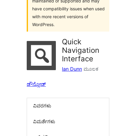
maintained or supported and may
have compatibility issues when used
with more recent versions of
WordPress.
Quick
Navigation
Interface
Ian Dunn
ಮೂಲಕ
ಡೌನ್ಲೋಡ್
ವಿವರಗಳು
‍ವಿಮರ್ಶೆಗಳು‍