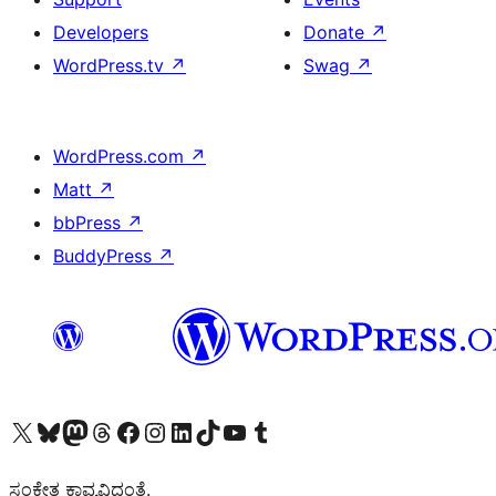
Developers
Donate
↗
WordPress.tv
↗
Swag
↗
WordPress.com
↗
Matt
↗
bbPress
↗
BuddyPress
↗
Visit our X (formerly Twitter) account
Visit our Bluesky account
Visit our Mastodon account
Visit our Threads account
Visit our Facebook page
Visit our Instagram account
Visit our LinkedIn account
Visit our TikTok account
Visit our YouTube channel
Visit our Tumblr account
ಸಂಕೇತ ಕಾವ್ಯವಿದ್ದಂತೆ.