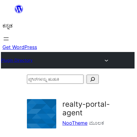
ವಿಷಯಕ್ಕೆ
ತೆರಳಿ
ಕನ್ನಡ
Get WordPress
Plugin Directory
ಪ್ಲಗಿನ್‌ಗಳನ್ನು
ಹುಡುಕಿ
realty-portal-
agent
NooTheme
ಮೂಲಕ