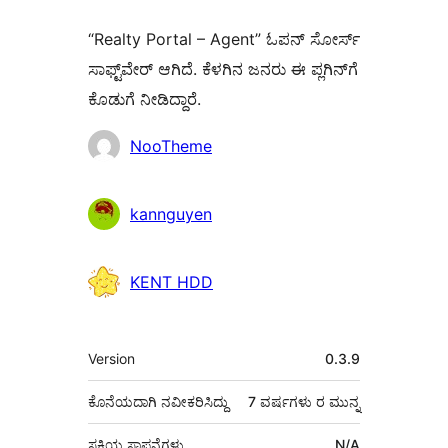
“Realty Portal – Agent” ಓಪನ್ ಸೋರ್ಸ್
ಸಾಫ್ಟ್‌ವೇರ್ ಆಗಿದೆ. ಕೆಳಗಿನ ಜನರು ಈ ಪ್ಲಗಿನ್‌ಗೆ
ಕೊಡುಗೆ ನೀಡಿದ್ದಾರೆ.
ಕೊಡುಗೆದಾರರು
NooTheme
kannguyen
KENT HDD
ಮೆಟಾ
Version
0.3.9
ಕೊನೆಯದಾಗಿ ನವೀಕರಿಸಿದ್ದು
7 ವರ್ಷಗಳು
ರ ಮುನ್ನ
ಸಕ್ರಿಯ ಸ್ಥಾಪನೆಗಳು
N/A