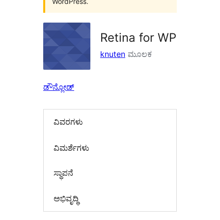
WordPress.
Retina for WP
knuten
ಮೂಲಕ
ಡೌನ್ಲೋಡ್
ವಿವರಗಳು
‍ವಿಮರ್ಶೆಗಳು‍
ಸ್ಥಾಪನೆ
ಅಭಿವೃದ್ಧಿ