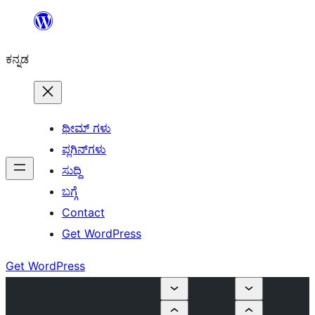
ವಿಷಯಕ್ಕೆ
ತೆರಳಿ
ಕನ್ನಡ
ಥೀಮ್ ಗಳು
ಪ್ಲಗಿನ್‌ಗಳು
ಸುದ್ದಿ
ಬಗ್ಗೆ
Contact
Get WordPress
Get WordPress