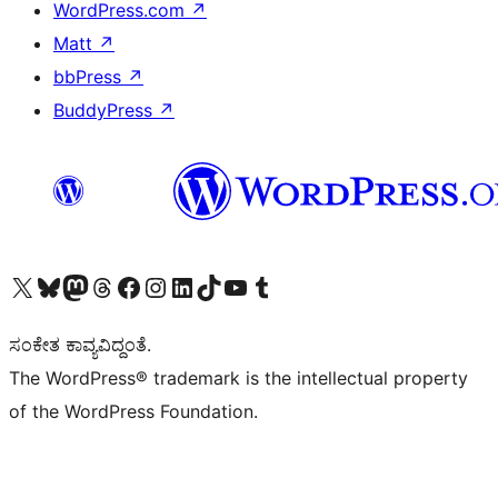
WordPress.com
↗
Matt
↗
bbPress
↗
BuddyPress
↗
Visit our X (formerly Twitter) account
Visit our Bluesky account
Visit our Mastodon account
Visit our Threads account
Visit our Facebook page
Visit our Instagram account
Visit our LinkedIn account
Visit our TikTok account
Visit our YouTube channel
Visit our Tumblr account
ಸಂಕೇತ ಕಾವ್ಯವಿದ್ದಂತೆ.
The WordPress® trademark is the intellectual property
of the WordPress Foundation.