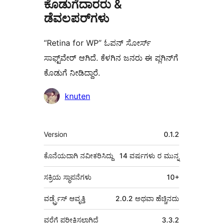
ಕೊಡುಗೆದಾರರು &
ಡೆವಲಪರ್‌ಗಳು
“Retina for WP” ಓಪನ್ ಸೋರ್ಸ್
ಸಾಫ್ಟ್‌ವೇರ್ ಆಗಿದೆ. ಕೆಳಗಿನ ಜನರು ಈ ಪ್ಲಗಿನ್‌ಗೆ
ಕೊಡುಗೆ ನೀಡಿದ್ದಾರೆ.
ಕೊಡುಗೆದಾರರು
knuten
ಮೆಟಾ
Version
0.1.2
ಕೊನೆಯದಾಗಿ ನವೀಕರಿಸಿದ್ದು
14 ವರ್ಷಗಳು
ರ ಮುನ್ನ
ಸಕ್ರಿಯ ಸ್ಥಾಪನೆಗಳು
10+
ವರ್ಡ್ಪ್ರೆಸ್ ಆವೃತ್ತಿ
2.0.2 ಅಥವಾ ಹೆಚ್ಚಿನದು
ವರೆಗೆ ಪರೀಕ್ಷಿಸಲಾಗಿದೆ
3.3.2