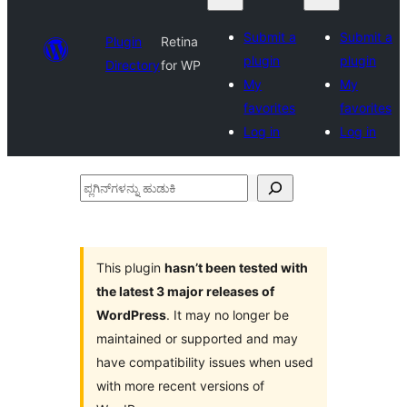
Submit a
Submit a
Plugin
Retina
plugin
plugin
Directory
for WP
My
My
favorites
favorites
Log in
Log in
ಪ್ಲಗಿನ್‌ಗಳನ್ನು
ಹುಡುಕಿ
This plugin
hasn’t been tested with
the latest 3 major releases of
WordPress
. It may no longer be
maintained or supported and may
have compatibility issues when used
with more recent versions of