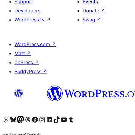
Support
Events
Developers
Donate
↗
WordPress.tv
↗
Swag
↗
WordPress.com
↗
Matt
↗
bbPress
↗
BuddyPress
↗
Visit our X (formerly Twitter) account
Visit our Bluesky account
Visit our Mastodon account
Visit our Threads account
Visit our Facebook page
Visit our Instagram account
Visit our LinkedIn account
Visit our TikTok account
Visit our YouTube channel
Visit our Tumblr account