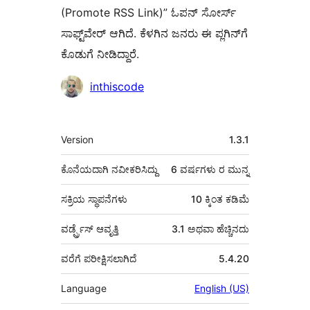
(Promote RSS Link)” ಓಪನ್ ಸೋರ್ಸ್
ಸಾಫ್ಟ್‌ವೇರ್ ಆಗಿದೆ. ಕೆಳಗಿನ ಜನರು ಈ ಪ್ಲಗಿನ್‌ಗೆ
ಕೊಡುಗೆ ನೀಡಿದ್ದಾರೆ.
ಕೊಡುಗೆದಾರರು
inthiscode
ಮೆಟಾ
Version
1.3.1
ಕೊನೆಯದಾಗಿ ನವೀಕರಿಸಿದ್ದು
6 ವರ್ಷಗಳು
ರ ಮುನ್ನ
ಸಕ್ರಿಯ ಸ್ಥಾಪನೆಗಳು
10 ಕ್ಕಿಂತ ಕಡಿಮೆ
ವರ್ಡ್ಪ್ರೆಸ್ ಆವೃತ್ತಿ
3.1 ಅಥವಾ ಹೆಚ್ಚಿನದು
ವರೆಗೆ ಪರೀಕ್ಷಿಸಲಾಗಿದೆ
5.4.20
Language
English (US)