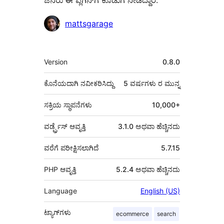
ಜನರು ಈ ಪ್ಲಗಿನ್‌ಗೆ ಕೊಡುಗೆ ನೀಡಿದ್ದಾರೆ.
ಕೊಡುಗೆದಾರರು
mattsgarage
ಮೆಟಾ
Version
0.8.0
ಕೊನೆಯದಾಗಿ ನವೀಕರಿಸಿದ್ದು
5 ವರ್ಷಗಳು
ರ ಮುನ್ನ
ಸಕ್ರಿಯ ಸ್ಥಾಪನೆಗಳು
10,000+
ವರ್ಡ್ಪ್ರೆಸ್ ಆವೃತ್ತಿ
3.1.0 ಅಥವಾ ಹೆಚ್ಚಿನದು
ವರೆಗೆ ಪರೀಕ್ಷಿಸಲಾಗಿದೆ
5.7.15
PHP ಆವೃತ್ತಿ
5.2.4 ಅಥವಾ ಹೆಚ್ಚಿನದು
Language
English (US)
ಟ್ಯಾಗ್‌ಗಳು
ecommerce
search