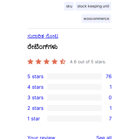
sku
stock keeping unit
woocommerce
ಸುಧಾರಿತ ನೋಟ
ರೇಟಿಂಗ್‌ಗಳು
4.6
out of 5 stars.
5 stars
76
76
4 stars
1
5-
1
3 stars
0
star
4-
0
2 stars
1
reviews
star
3-
1
1 star
7
review
star
2-
7
reviews
star
1-
reviews
Your review
See all