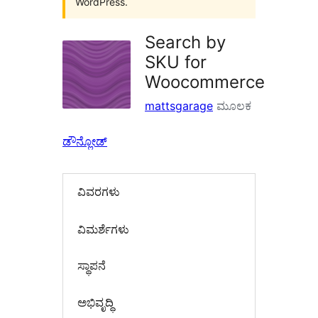
WordPress.
Search by
SKU for
Woocommerce
mattsgarage
ಮೂಲಕ
ಡೌನ್ಲೋಡ್
ವಿವರಗಳು
‍ವಿಮರ್ಶೆಗಳು‍
ಸ್ಥಾಪನೆ
ಅಭಿವೃದ್ಧಿ