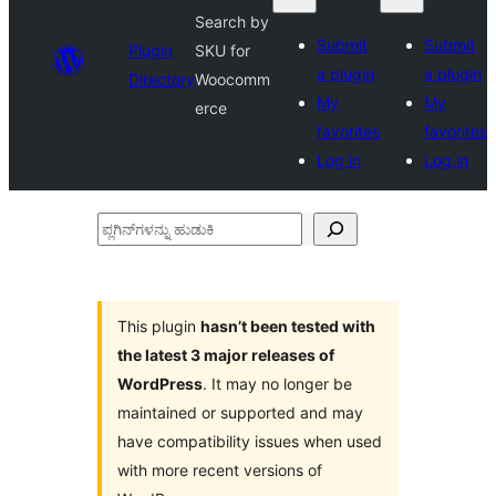
Search by
Submit
Submit
Plugin
SKU for
a plugin
a plugin
Directory
Woocomm
My
My
erce
favorites
favorites
Log in
Log in
ಪ್ಲಗಿನ್‌ಗಳನ್ನು
ಹುಡುಕಿ
This plugin
hasn’t been tested with
the latest 3 major releases of
WordPress
. It may no longer be
maintained or supported and may
have compatibility issues when used
with more recent versions of