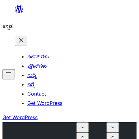
ವಿಷಯಕ್ಕೆ
ತೆರಳಿ
ಕನ್ನಡ
ಥೀಮ್ ಗಳು
ಪ್ಲಗಿನ್‌ಗಳು
ಸುದ್ದಿ
ಬಗ್ಗೆ
Contact
Get WordPress
Get WordPress