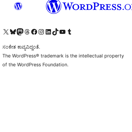
Visit our X (formerly Twitter) account
Visit our Bluesky account
Visit our Mastodon account
Visit our Threads account
Visit our Facebook page
Visit our Instagram account
Visit our LinkedIn account
Visit our TikTok account
Visit our YouTube channel
Visit our Tumblr account
ಸಂಕೇತ ಕಾವ್ಯವಿದ್ದಂತೆ.
The WordPress® trademark is the intellectual property
of the WordPress Foundation.