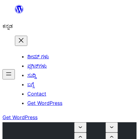
ವಿಷಯಕ್ಕೆ
ತೆರಳಿ
ಕನ್ನಡ
ಥೀಮ್ ಗಳು
ಪ್ಲಗಿನ್‌ಗಳು
ಸುದ್ದಿ
ಬಗ್ಗೆ
Contact
Get WordPress
Get WordPress