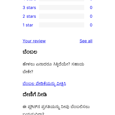
5-
0
3 stars
0
star
4-
0
2 stars
0
reviews
star
3-
0
1 star
0
reviews
star
2-
0
reviews
star
1-
reviews
Your review
See all
reviews
star
ಬೆಂಬಲ
reviews
ಹೇಳಲು ಏನಾದರೂ ಸಿಕ್ಕಿದೆಯೇ? ಸಹಾಯ
ಬೇಕೇ?
ಬೆಂಬಲ ವೇದಿಕೆಯನ್ನು ವೀಕ್ಷಿಸಿ
ದೇಣಿಗೆ ನೀಡಿ
ಈ ಪ್ಲಗಿನ್‌ನ ಪ್ರಗತಿಯನ್ನು ನೀವು ಬೆಂಬಲಿಸಲು
ಬಯಸುವಿರಾ?