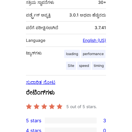
ಸಕ್ರಿಯ ಸ್ಥಾಪನೆಗಳು
30+
ವರ್ಡ್ಪ್ರೆಸ್ ಆವೃತ್ತಿ
3.0.1 ಅಥವಾ ಹೆಚ್ಚಿನದು
ವರೆಗೆ ಪರೀಕ್ಷಿಸಲಾಗಿದೆ
3.7.41
Language
English (US)
ಟ್ಯಾಗ್‌ಗಳು
loading
performance
Site
speed
timing
ಸುಧಾರಿತ ನೋಟ
ರೇಟಿಂಗ್‌ಗಳು
5
out of 5 stars.
5 stars
3
3
4 stars
0