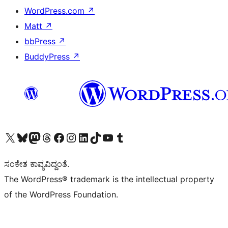
WordPress.com
↗
Matt
↗
bbPress
↗
BuddyPress
↗
Visit our X (formerly Twitter) account
Visit our Bluesky account
Visit our Mastodon account
Visit our Threads account
Visit our Facebook page
Visit our Instagram account
Visit our LinkedIn account
Visit our TikTok account
Visit our YouTube channel
Visit our Tumblr account
ಸಂಕೇತ ಕಾವ್ಯವಿದ್ದಂತೆ.
The WordPress® trademark is the intellectual property
of the WordPress Foundation.