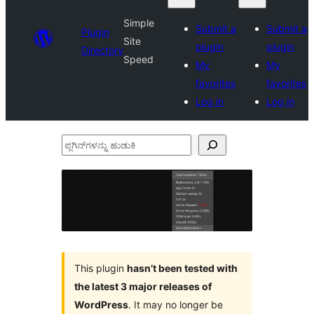
Simple
Submit a
Submit a
Plugin
Site
plugin
plugin
Directory
Speed
My
My
favorites
favorites
Log in
Log in
ಪ್ಲಗಿನ್‌ಗಳನ್ನು
ಹುಡುಕಿ
This plugin
hasn’t been tested with
the latest 3 major releases of
WordPress
. It may no longer be