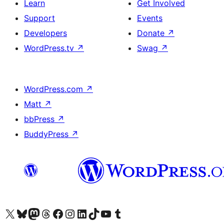
Learn
Get Involved
Support
Events
Developers
Donate
↗
WordPress.tv
↗
Swag
↗
WordPress.com
↗
Matt
↗
bbPress
↗
BuddyPress
↗
Visit our X (formerly Twitter) account
Visit our Bluesky account
Visit our Mastodon account
Visit our Threads account
Visit our Facebook page
Visit our Instagram account
Visit our LinkedIn account
Visit our TikTok account
Visit our YouTube channel
Visit our Tumblr account