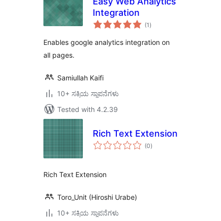
Easy Web Analytics
Integration
total
(1
)
ratings
Enables google analytics integration on
all pages.
Samiullah Kaifi
10+ ಸಕ್ರಿಯ ಸ್ಥಾಪನೆಗಳು
Tested with 4.2.39
Rich Text Extension
total
(0
)
ratings
Rich Text Extension
Toro_Unit (Hiroshi Urabe)
10+ ಸಕ್ರಿಯ ಸ್ಥಾಪನೆಗಳು