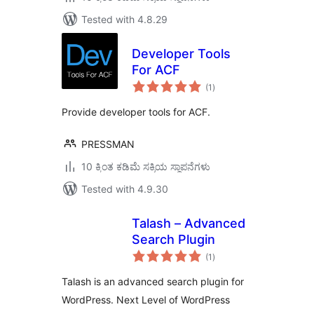
Tested with 4.8.29
Developer Tools
For ACF
total
(1
)
ratings
Provide developer tools for ACF.
PRESSMAN
10 ಕ್ಕಿಂತ ಕಡಿಮೆ ಸಕ್ರಿಯ ಸ್ಥಾಪನೆಗಳು
Tested with 4.9.30
Talash – Advanced
Search Plugin
total
(1
)
ratings
Talash is an advanced search plugin for
WordPress. Next Level of WordPress