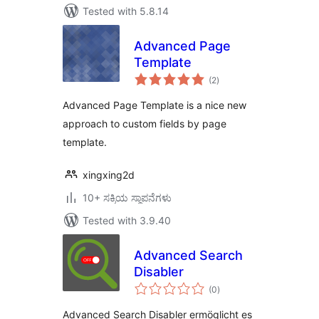
Tested with 5.8.14
Advanced Page
Template
total
(2
)
ratings
Advanced Page Template is a nice new
approach to custom fields by page
template.
xingxing2d
10+ ಸಕ್ರಿಯ ಸ್ಥಾಪನೆಗಳು
Tested with 3.9.40
Advanced Search
Disabler
total
(0
)
ratings
Advanced Search Disabler ermöglicht es