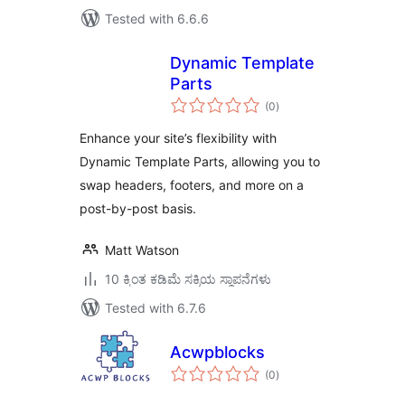
Tested with 6.6.6
Dynamic Template
Parts
total
(0
)
ratings
Enhance your site’s flexibility with
Dynamic Template Parts, allowing you to
swap headers, footers, and more on a
post-by-post basis.
Matt Watson
10 ಕ್ಕಿಂತ ಕಡಿಮೆ ಸಕ್ರಿಯ ಸ್ಥಾಪನೆಗಳು
Tested with 6.7.6
Acwpblocks
total
(0
)
ratings