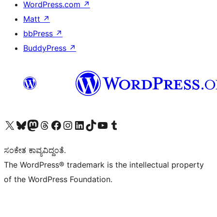
WordPress.com
↗
Matt
↗
bbPress
↗
BuddyPress
↗
Visit our X (formerly Twitter) account
Visit our Bluesky account
Visit our Mastodon account
Visit our Threads account
Visit our Facebook page
Visit our Instagram account
Visit our LinkedIn account
Visit our TikTok account
Visit our YouTube channel
Visit our Tumblr account
ಸಂಕೇತ ಕಾವ್ಯವಿದ್ದಂತೆ.
The WordPress® trademark is the intellectual property
of the WordPress Foundation.