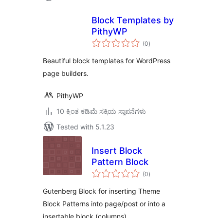
Block Templates by
PithyWP
total
(0
)
ratings
Beautiful block templates for WordPress
page builders.
PithyWP
10 ಕ್ಕಿಂತ ಕಡಿಮೆ ಸಕ್ರಿಯ ಸ್ಥಾಪನೆಗಳು
Tested with 5.1.23
Insert Block
Pattern Block
total
(0
)
ratings
Gutenberg Block for inserting Theme
Block Patterns into page/post or into a
insertable block (columns).