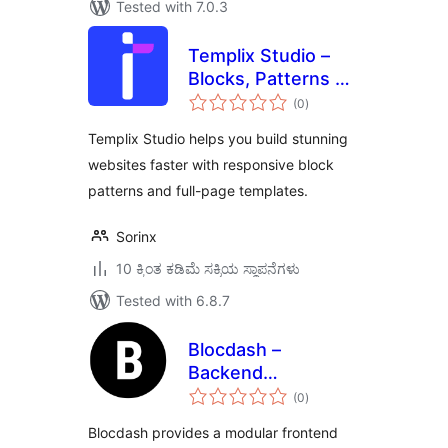
Tested with 7.0.3
Templix Studio –
Blocks, Patterns &
total
Full-page
(0
)
ratings
Templates
Templix Studio helps you build stunning
websites faster with responsive block
patterns and full-page templates.
Sorinx
10 ಕ್ಕಿಂತ ಕಡಿಮೆ ಸಕ್ರಿಯ ಸ್ಥಾಪನೆಗಳು
Tested with 6.8.7
Blocdash –
Backend
total
Dashboard Toolkit
(0
)
ratings
Blocdash provides a modular frontend