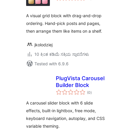
A visual grid block with drag-and-drop
ordering. Hand-pick posts and pages,
then arrange them like items on a shelf.
jkolodziej
10 ಕ್ಕಿಂತ ಕಡಿಮೆ ಸಕ್ರಿಯ ಸ್ಥಾಪನೆಗಳು
Tested with 6.9.6
PlugVista Carousel
Builder Block
total
(0
)
ratings
A carousel slider block with 6 slide
effects, built-in lightbox, free mode,
keyboard navigation, autoplay, and CSS
variable theming.