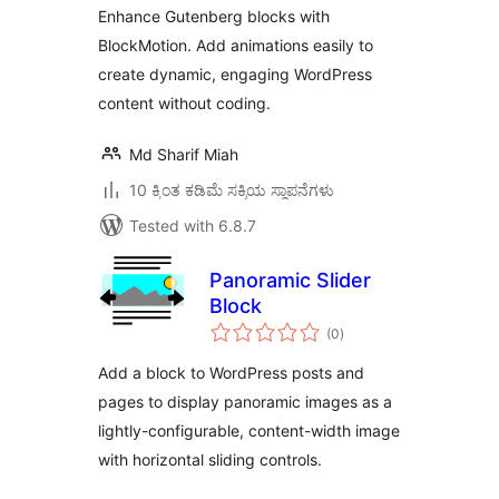
Enhance Gutenberg blocks with
BlockMotion. Add animations easily to
create dynamic, engaging WordPress
content without coding.
Md Sharif Miah
10 ಕ್ಕಿಂತ ಕಡಿಮೆ ಸಕ್ರಿಯ ಸ್ಥಾಪನೆಗಳು
Tested with 6.8.7
Panoramic Slider
Block
total
(0
)
ratings
Add a block to WordPress posts and
pages to display panoramic images as a
lightly-configurable, content-width image
with horizontal sliding controls.