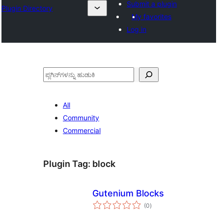
Submit a plugin
Plugin Directory
My favorites
Log in
ಹುಡುಕು
All
Community
Commercial
Plugin Tag:
block
Gutenium Blocks
total
(0
)
ratings