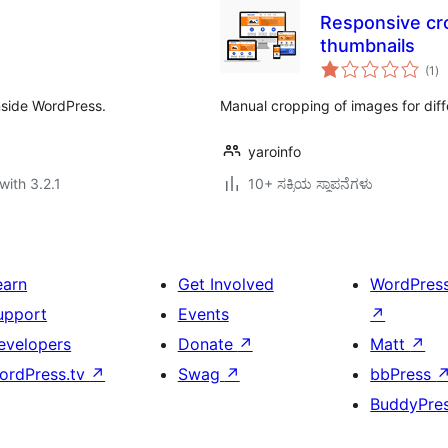
Responsive cr
thumbnails
to
(1
)
ra
nside WordPress.
Manual cropping of images for diff
yaroinfo
with 3.2.1
10+ ಸಕ್ರಿಯ ಸ್ಥಾಪನೆಗಳು
earn
Get Involved
WordPres
upport
Events
↗
evelopers
Donate
↗
Matt
↗
ordPress.tv
↗
Swag
↗
bbPress
BuddyPre