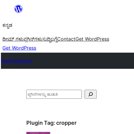
ವಿಷಯಕ್ಕೆ
ತೆರಳಿ
ಕನ್ನಡ
ಥೀಮ್ ಗಳು
ಪ್ಲಗಿನ್‌ಗಳು
ಸುದ್ದಿ
ಬಗ್ಗೆ
Contact
Get WordPress
Get WordPress
Plugin Directory
ಹುಡುಕು
Plugin Tag:
cropper