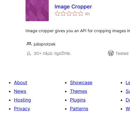
Image Cropper
total
(0
)
ratings
Image cropper gives you an API for cropping images i
julioprotzek
30+ ಸಕ್ರಿಯ ಸ್ಥಾಪನೆಗಳು
Tested 
About
Showcase
L
News
Themes
S
Hosting
Plugins
D
Privacy
Patterns
W