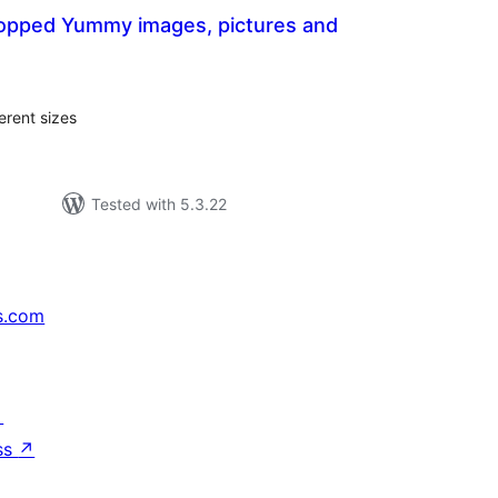
opped Yummy images, pictures and
tal
tings
erent sizes
Tested with 5.3.22
s.com
↗
ss
↗