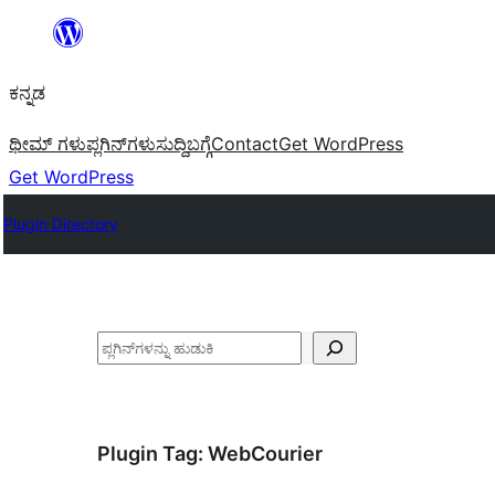
ವಿಷಯಕ್ಕೆ
ತೆರಳಿ
ಕನ್ನಡ
ಥೀಮ್ ಗಳು
ಪ್ಲಗಿನ್‌ಗಳು
ಸುದ್ದಿ
ಬಗ್ಗೆ
Contact
Get WordPress
Get WordPress
Plugin Directory
ಹುಡುಕು
Plugin Tag:
WebCourier