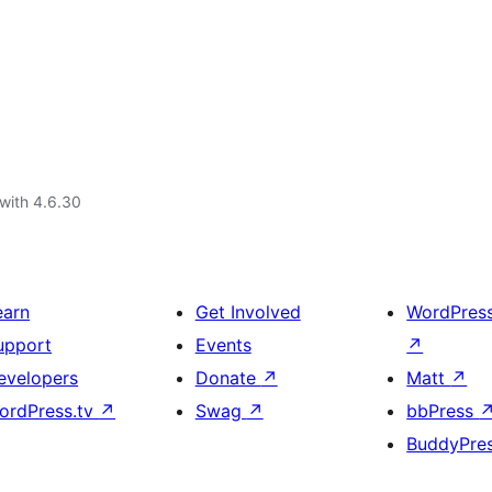
with 4.6.30
earn
Get Involved
WordPres
upport
Events
↗
evelopers
Donate
↗
Matt
↗
ordPress.tv
↗
Swag
↗
bbPress
BuddyPre