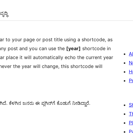
ೃದ್ಧಿ
ar to your page or post title using a shortcode, as
to any post and you can use the
[year]
shortcode in
A
ar place it will automatically echo the current year
N
ever the year will change, this shortcode will
H
P
. ಕೆಳಗಿನ ಜನರು ಈ ಪ್ಲಗಿನ್‌ಗೆ ಕೊಡುಗೆ ನೀಡಿದ್ದಾರೆ.
S
T
P
P