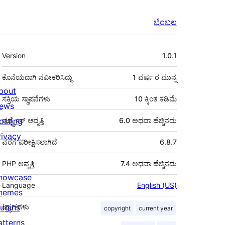
ಬೆಂಬಲ
ಮೆಟಾ
Version
1.0.1
ಕೊನೆಯದಾಗಿ ನವೀಕರಿಸಿದ್ದು
1 ವರ್ಷ
ರ ಮುನ್ನ
bout
ಸಕ್ರಿಯ ಸ್ಥಾಪನೆಗಳು
10 ಕ್ಕಿಂತ ಕಡಿಮೆ
ews
osting
ವರ್ಡ್ಪ್ರೆಸ್ ಆವೃತ್ತಿ
6.0 ಅಥವಾ ಹೆಚ್ಚಿನದು
rivacy
ವರೆಗೆ ಪರೀಕ್ಷಿಸಲಾಗಿದೆ
6.8.7
PHP ಆವೃತ್ತಿ
7.4 ಅಥವಾ ಹೆಚ್ಚಿನದು
howcase
Language
English (US)
hemes
lugins
ಟ್ಯಾಗ್‌ಗಳು
copyright
current year
atterns