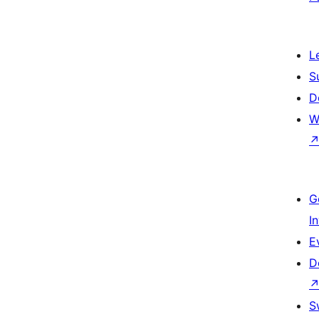
L
S
D
W
G
I
E
D
S