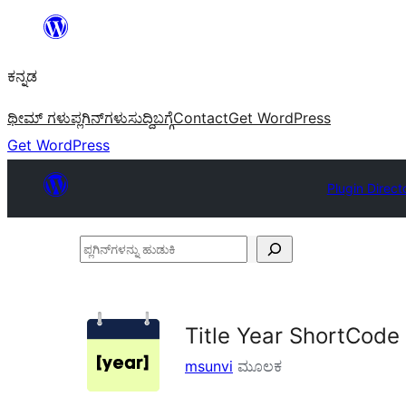
ವಿಷಯಕ್ಕೆ
ತೆರಳಿ
ಕನ್ನಡ
ಥೀಮ್ ಗಳು
ಪ್ಲಗಿನ್‌ಗಳು
ಸುದ್ದಿ
ಬಗ್ಗೆ
Contact
Get WordPress
Get WordPress
Plugin Direct
ಪ್ಲಗಿನ್‌ಗಳನ್ನು
ಹುಡುಕಿ
Title Year ShortCode
msunvi
ಮೂಲಕ