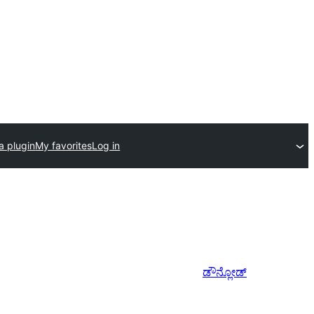
a plugin
My favorites
Log in
ಡೌನ್ಲೋಡ್