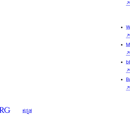
W
M
b
B
ಕನ್ನಡ