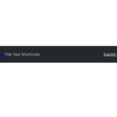
ory
Title Year ShortCode
Submit 