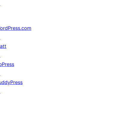
↗
ordPress.com
↗
att
↗
bPress
↗
uddyPress
↗