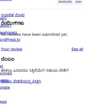
shortcode
year
ಸುಧಾರಿತ ನೋಟ
earn
ರೇಟಿಂಗ್‌ಗಳು
upport
evelopers
No reviews have been submitted yet.
ordPress.tv
↗
reviews
Your review
See all
ಬೆಂಬಲ
et
ಹೇಳಲು ಏನಾದರೂ ಸಿಕ್ಕಿದೆಯೇ? ಸಹಾಯ ಬೇಕೇ?
nvolved
vents
ಬೆಂಬಲ ವೇದಿಕೆಯನ್ನು ವೀಕ್ಷಿಸಿ
onate
↗
wag