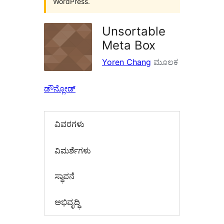
WordPress.
Unsortable
Meta Box
Yoren Chang
ಮೂಲಕ
ಡೌನ್ಲೋಡ್
ವಿವರಗಳು
‍ವಿಮರ್ಶೆಗಳು‍
ಸ್ಥಾಪನೆ
ಅಭಿವೃದ್ಧಿ