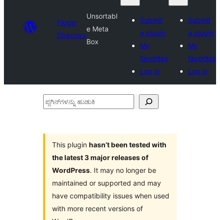
Unsortabl
Submit
Submit
Plugin
e Meta
a plugin
a plugin
Directory
Box
My
My
favorites
favorites
Log in
Log in
ಪ್ಲಗಿನ್‌ಗಳನ್ನು
ಹುಡುಕಿ
This plugin
hasn’t been tested with
the latest 3 major releases of
WordPress
. It may no longer be
maintained or supported and may
have compatibility issues when used
with more recent versions of