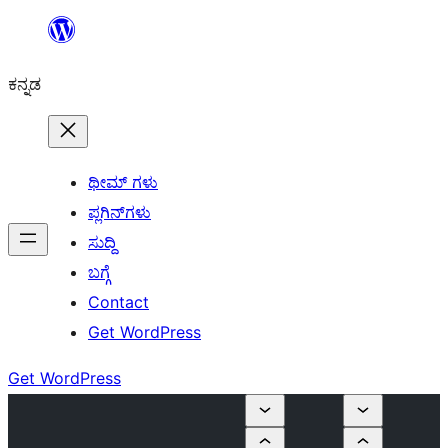
ವಿಷಯಕ್ಕೆ
ತೆರಳಿ
ಕನ್ನಡ
ಥೀಮ್ ಗಳು
ಪ್ಲಗಿನ್‌ಗಳು
ಸುದ್ದಿ
ಬಗ್ಗೆ
Contact
Get WordPress
Get WordPress