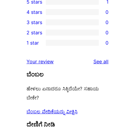
5 stars
1
1
4 stars
0
5-
0
3 stars
0
star
4-
0
2 stars
0
review
star
3-
0
1 star
0
reviews
star
2-
0
reviews
star
1-
reviews
Your review
See all
reviews
star
ಬೆಂಬಲ
reviews
ಹೇಳಲು ಏನಾದರೂ ಸಿಕ್ಕಿದೆಯೇ? ಸಹಾಯ
ಬೇಕೇ?
ಬೆಂಬಲ ವೇದಿಕೆಯನ್ನು ವೀಕ್ಷಿಸಿ
ದೇಣಿಗೆ ನೀಡಿ