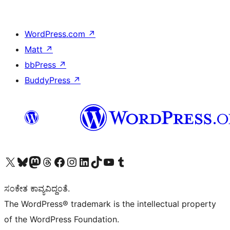
WordPress.com
↗
Matt
↗
bbPress
↗
BuddyPress
↗
Visit our X (formerly Twitter) account
Visit our Bluesky account
Visit our Mastodon account
Visit our Threads account
Visit our Facebook page
Visit our Instagram account
Visit our LinkedIn account
Visit our TikTok account
Visit our YouTube channel
Visit our Tumblr account
ಸಂಕೇತ ಕಾವ್ಯವಿದ್ದಂತೆ.
The WordPress® trademark is the intellectual property
of the WordPress Foundation.