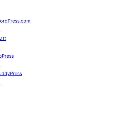
ordPress.com
↗
att
↗
bPress
↗
uddyPress
↗