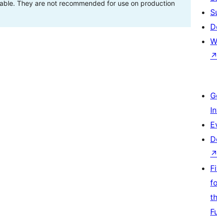
stable. They are not recommended for use on production
S
D
W
G
I
E
D
F
f
t
F