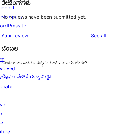
ರೇಟಿಂಗ್‌ಗಳು
upport
evelopers
No reviews have been submitted yet.
ordPress.tv
↗
reviews
Your review
See all
ಬೆಂಬಲ
et
ಹೇಳಲು ಏನಾದರೂ ಸಿಕ್ಕಿದೆಯೇ? ಸಹಾಯ ಬೇಕೇ?
nvolved
ಬೆಂಬಲ ವೇದಿಕೆಯನ್ನು ವೀಕ್ಷಿಸಿ
vents
onate
↗
ive
or
he
uture