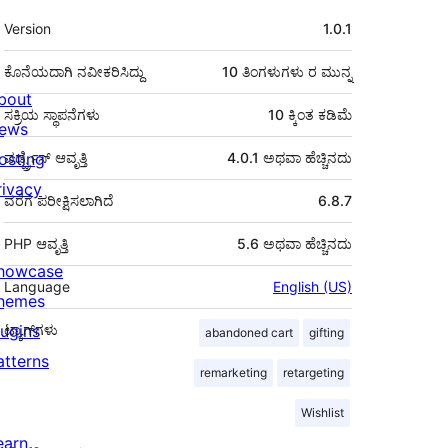
ಮೆಟಾ
Version
1.0.1
ಕೊನೆಯದಾಗಿ ನವೀಕರಿಸಿದ್ದು
10 ತಿಂಗಳುಗಳು
ರ ಮುನ್ನ
bout
ಸಕ್ರಿಯ ಸ್ಥಾಪನೆಗಳು
10 ಕ್ಕಿಂತ ಕಡಿಮೆ
ews
osting
ವರ್ಡ್ಪ್ರೆಸ್ ಆವೃತ್ತಿ
4.0.1 ಅಥವಾ ಹೆಚ್ಚಿನದು
rivacy
ವರೆಗೆ ಪರೀಕ್ಷಿಸಲಾಗಿದೆ
6.8.7
PHP ಆವೃತ್ತಿ
5.6 ಅಥವಾ ಹೆಚ್ಚಿನದು
howcase
Language
English (US)
hemes
lugins
ಟ್ಯಾಗ್‌ಗಳು
abandoned cart
gifting
atterns
remarketing
retargeting
Wishlist
earn