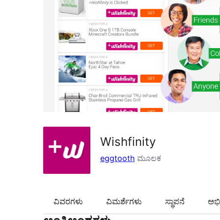
Wishfinity
eggtooth
ಮೂಲಕ
ವಿವರಗಳು
‍ವಿಮರ್ಶೆಗಳು‍
ಸ್ಥಾಪನೆ
ಅಭಿವ