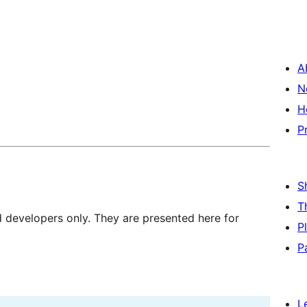
A
N
H
P
S
T
d developers only. They are presented here for
P
P
L