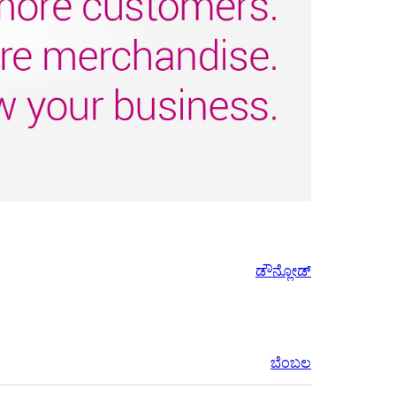
ಡೌನ್ಲೋಡ್
ಬೆಂಬಲ