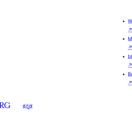
W
M
b
B
ಕನ್ನಡ