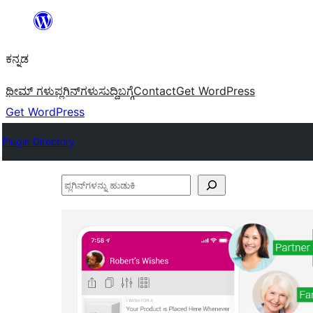
ವಿಷಯಕ್ಕೆ
ತೆರಳಿ
ಕನ್ನಡ
ಥೀಮ್ ಗಳು
ಪ್ಲಗಿನ್‌ಗಳು
ಸುದ್ದಿ
ಬಗ್ಗೆ
Contact
Get WordPress
Get WordPress
Plugin Directory
ಪ್ಲಗಿನ್‌ಗಳನ್ನು
ಹುಡುಕಿ