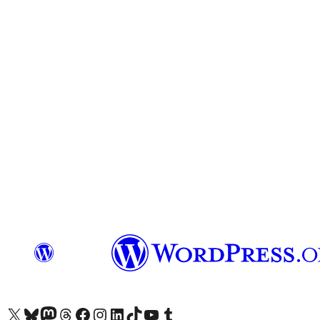
Visit our X (formerly Twitter) account
Visit our Bluesky account
Visit our Mastodon account
Visit our Threads account
Visit our Facebook page
Visit our Instagram account
Visit our LinkedIn account
Visit our TikTok account
Visit our YouTube channel
Visit our Tumblr account