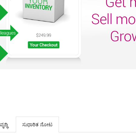
ೃದ್ಧಿ
ಸುಧಾರಿತ ನೋಟ