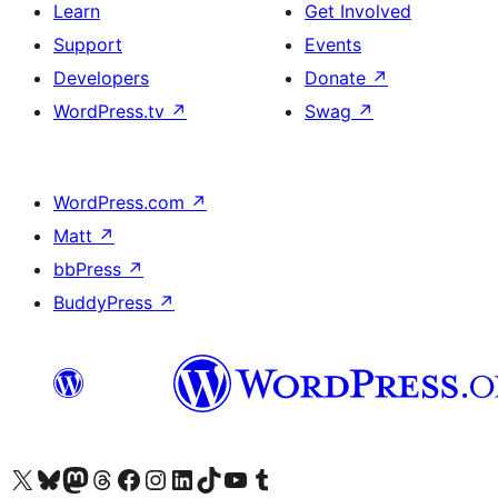
Learn
Get Involved
Support
Events
Developers
Donate
↗
WordPress.tv
↗
Swag
↗
WordPress.com
↗
Matt
↗
bbPress
↗
BuddyPress
↗
Visit our X (formerly Twitter) account
Visit our Bluesky account
Visit our Mastodon account
Visit our Threads account
Visit our Facebook page
Visit our Instagram account
Visit our LinkedIn account
Visit our TikTok account
Visit our YouTube channel
Visit our Tumblr account