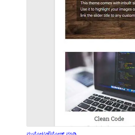
ಮುನ್ನೋಟ
ಡೌನ್ಲೋಡ್ ಮಾಡಿ