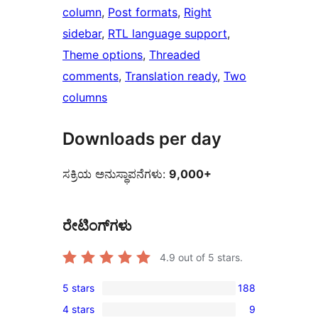
column
, 
Post formats
, 
Right
sidebar
, 
RTL language support
, 
Theme options
, 
Threaded
comments
, 
Translation ready
, 
Two
columns
Downloads per day
ಸಕ್ರಿಯ ಅನುಸ್ಥಾಪನೆಗಳು:
9,000+
ರೇಟಿಂಗ್‌ಗಳು
4.9
out of 5 stars.
5 stars
188
188
4 stars
9
5-
9