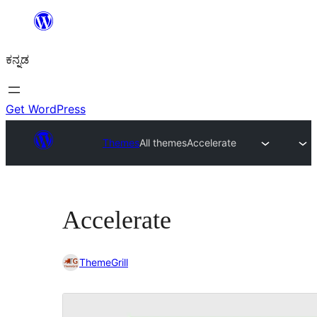
ವಿಷಯಕ್ಕೆ
ತೆರಳಿ
ಕನ್ನಡ
Get WordPress
Themes
All themes
Accelerate
Accelerate
ThemeGrill