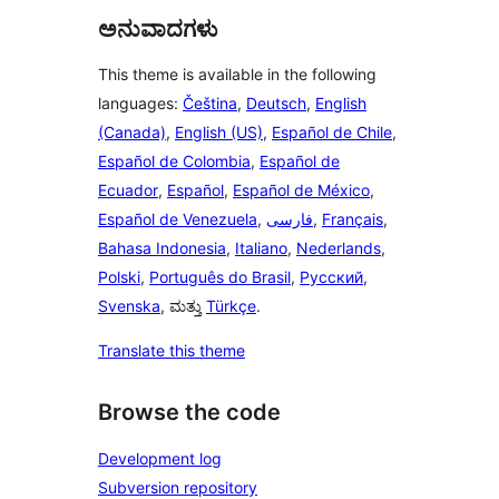
ಅನುವಾದಗಳು
This theme is available in the following
languages:
Čeština
,
Deutsch
,
English
(Canada)
,
English (US)
,
Español de Chile
,
Español de Colombia
,
Español de
Ecuador
,
Español
,
Español de México
,
Español de Venezuela
,
فارسی
,
Français
,
Bahasa Indonesia
,
Italiano
,
Nederlands
,
Polski
,
Português do Brasil
,
Русский
,
Svenska
, ಮತ್ತು
Türkçe
.
Translate this theme
Browse the code
Development log
Subversion repository