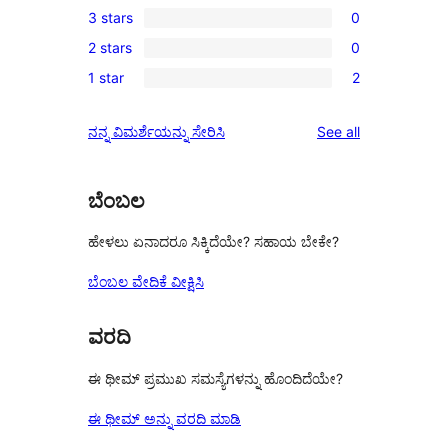
3 stars
0
star
4-
0
reviews
2 stars
0
star
3-
0
reviews
1 star
2
star
2-
2
reviews
star
1-
reviews
ನನ್ನ ವಿಮರ್ಶೆಯನ್ನು ಸೇರಿಸಿ
See all
reviews
star
reviews
ಬೆಂಬಲ
ಹೇಳಲು ಏನಾದರೂ ಸಿಕ್ಕಿದೆಯೇ? ಸಹಾಯ ಬೇಕೇ?
ಬೆಂಬಲ ವೇದಿಕೆ ವೀಕ್ಷಿಸಿ
ವರದಿ
ಈ ಥೀಮ್ ಪ್ರಮುಖ ಸಮಸ್ಯೆಗಳನ್ನು ಹೊಂದಿದೆಯೇ?
ಈ ಥೀಮ್ ಅನ್ನು ವರದಿ ಮಾಡಿ