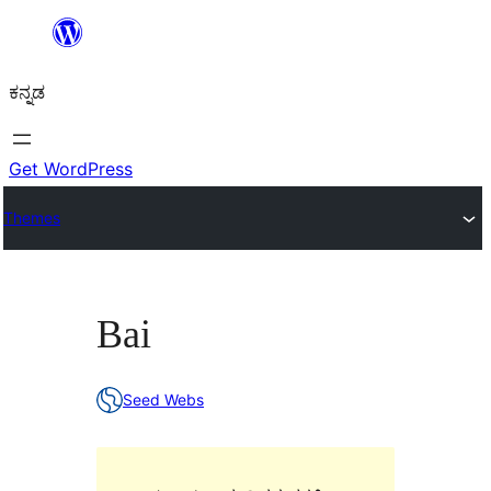
ವಿಷಯಕ್ಕೆ
ತೆರಳಿ
ಕನ್ನಡ
Get WordPress
Themes
Bai
Seed Webs