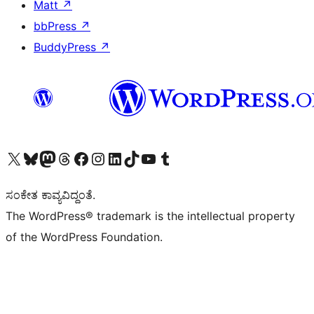
Matt
↗
bbPress
↗
BuddyPress
↗
Visit our X (formerly Twitter) account
Visit our Bluesky account
Visit our Mastodon account
Visit our Threads account
Visit our Facebook page
Visit our Instagram account
Visit our LinkedIn account
Visit our TikTok account
Visit our YouTube channel
Visit our Tumblr account
ಸಂಕೇತ ಕಾವ್ಯವಿದ್ದಂತೆ.
The WordPress® trademark is the intellectual property
of the WordPress Foundation.