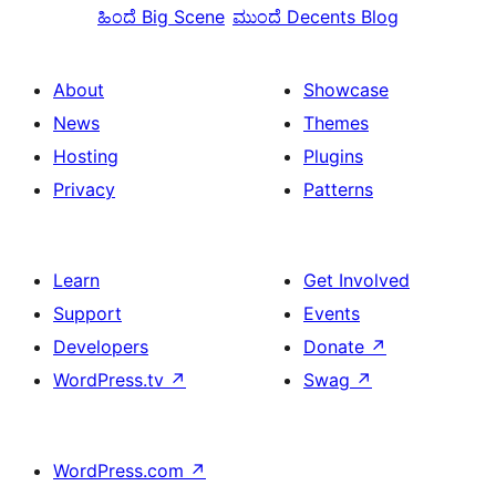
ಹಿಂದೆ
Big Scene
ಮುಂದೆ
Decents Blog
About
Showcase
News
Themes
Hosting
Plugins
Privacy
Patterns
Learn
Get Involved
Support
Events
Developers
Donate
↗
WordPress.tv
↗
Swag
↗
WordPress.com
↗