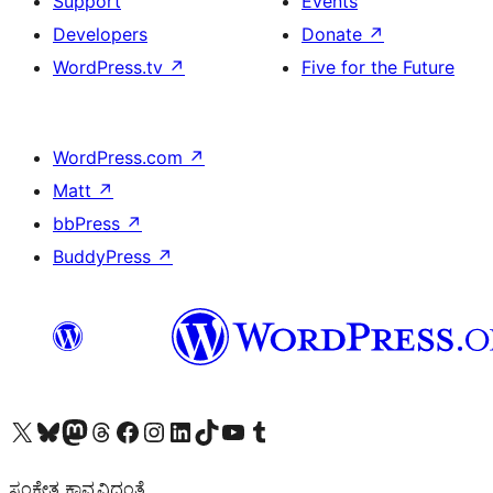
Support
Events
Developers
Donate
↗
WordPress.tv
↗
Five for the Future
WordPress.com
↗
Matt
↗
bbPress
↗
BuddyPress
↗
Visit our X (formerly Twitter) account
Visit our Bluesky account
Visit our Mastodon account
Visit our Threads account
Visit our Facebook page
Visit our Instagram account
Visit our LinkedIn account
Visit our TikTok account
Visit our YouTube channel
Visit our Tumblr account
ಸಂಕೇತ ಕಾವ್ಯವಿದ್ದಂತೆ.