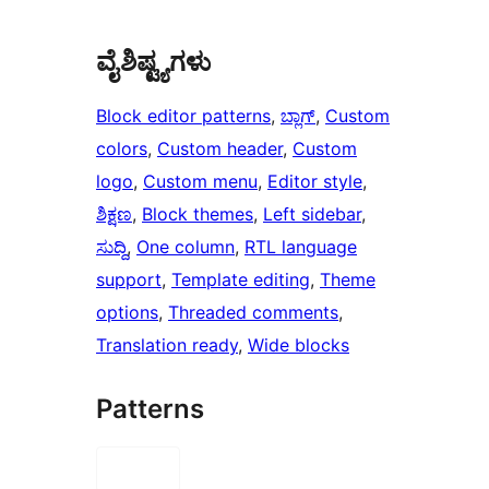
ವೈಶಿಷ್ಟ್ಯಗಳು
Block editor patterns
, 
ಬ್ಲಾಗ್
, 
Custom
colors
, 
Custom header
, 
Custom
logo
, 
Custom menu
, 
Editor style
, 
ಶಿಕ್ಷಣ
, 
Block themes
, 
Left sidebar
, 
ಸುದ್ದಿ
, 
One column
, 
RTL language
support
, 
Template editing
, 
Theme
options
, 
Threaded comments
, 
Translation ready
, 
Wide blocks
Patterns