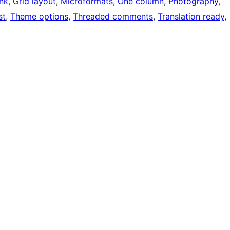
nk
, 
Grid layout
, 
Microformats
, 
One column
, 
Photography
, 
st
, 
Theme options
, 
Threaded comments
, 
Translation ready
, 