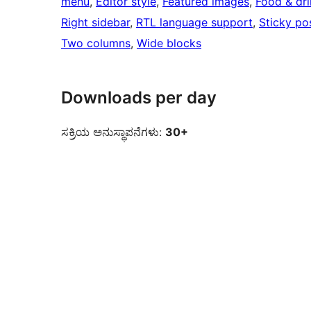
menu
, 
Editor style
, 
Featured images
, 
Food & dri
Right sidebar
, 
RTL language support
, 
Sticky po
Two columns
, 
Wide blocks
Downloads per day
ಸಕ್ರಿಯ ಅನುಸ್ಥಾಪನೆಗಳು:
30+