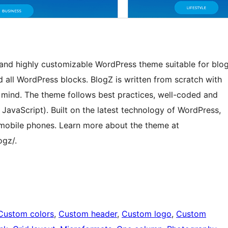
e and highly customizable WordPress theme suitable for blo
 all WordPress blocks. BlogZ is written from scratch with
n mind. The theme follows best practices, well-coded and
JavaScript). Built on the latest technology of WordPress,
l mobile phones. Learn more about the theme at
ogz/.
Custom colors
, 
Custom header
, 
Custom logo
, 
Custom