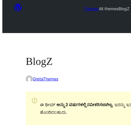
Themes
All themes
BlogZ
BlogZ
GretaThemes
ಈ ಥೀಮ್
ಅನ್ನು 2 ವರ್ಷಗಳಲ್ಲಿ ನವೀಕರಿಸಲಾಗಿಲ್ಲ.
ಇದನ್ನು ಇನ್
ಹೊಂದಿರಬಹುದು.