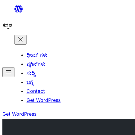
ವಿಷಯಕ್ಕೆ
ತೆರಳಿ
ಕನ್ನಡ
ಥೀಮ್ ಗಳು
ಪ್ಲಗಿನ್‌ಗಳು
ಸುದ್ದಿ
ಬಗ್ಗೆ
Contact
Get WordPress
Get WordPress