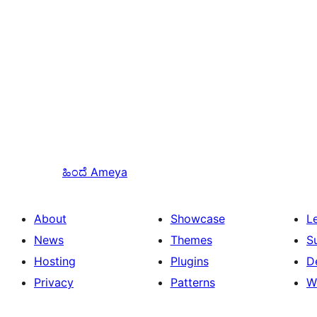
ಹಿಂದೆ
Ameya
About
Showcase
L
News
Themes
S
Hosting
Plugins
D
Privacy
Patterns
W