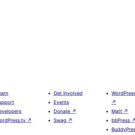
earn
Get Involved
WordPres
upport
Events
↗
evelopers
Donate
↗
Matt
↗
ordPress.tv
↗
Swag
↗
bbPress
BuddyPre