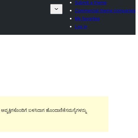
Submit a theme
Commercial theme companies
My favorites
Log in
ಿನ ಆವೃತ್ತಿಗಳೊಂದಿಗೆ ಬಳಸಿದಾಗ ಹೊಂದಾಣಿಕೆಸಮಸ್ಯೆಗಳನ್ನು