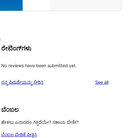
g
ರೇಟಿಂಗ್‌ಗಳು
No reviews have been submitted yet.
reviews
ನನ್ನ ವಿಮರ್ಶೆಯನ್ನು ಸೇರಿಸಿ
See all
ಬೆಂಬಲ
ಹೇಳಲು ಏನಾದರೂ ಸಿಕ್ಕಿದೆಯೇ? ಸಹಾಯ ಬೇಕೇ?
ಬೆಂಬಲ ವೇದಿಕೆ ವೀಕ್ಷಿಸಿ