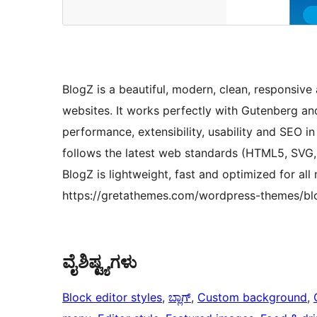
BlogZ is a beautiful, modern, clean, responsiv
websites. It works perfectly with Gutenberg and
performance, extensibility, usability and SEO i
follows the latest web standards (HTML5, SVG, 
BlogZ is lightweight, fast and optimized for al
https://gretathemes.com/wordpress-themes/bl
ವೈಶಿಷ್ಟ್ಯಗಳು
Block editor styles
, 
ಬ್ಲಾಗ್
, 
Custom background
, 