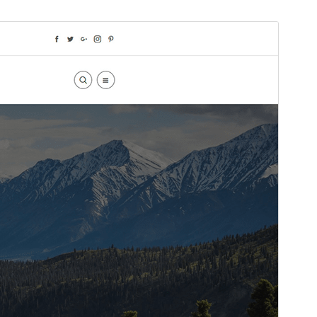
ಮುನ್ನೋಟ
ಡೌನ್ಲೋಡ್ ಮಾಡಿ
ಆವೃತ್ತಿ
1.0.6
Last updated
ಮಾರ್ಚ್ 1, 2024
Active installations
30+
WordPress version
5.9
PHP version
7.2
Theme homepage