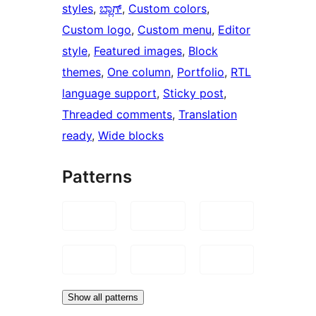
styles
, 
ಬ್ಲಾಗ್
, 
Custom colors
, 
Custom logo
, 
Custom menu
, 
Editor
style
, 
Featured images
, 
Block
themes
, 
One column
, 
Portfolio
, 
RTL
language support
, 
Sticky post
, 
Threaded comments
, 
Translation
ready
, 
Wide blocks
Patterns
Show all patterns