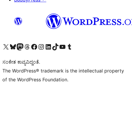
Visit our X (formerly Twitter) account
Visit our Bluesky account
Visit our Mastodon account
Visit our Threads account
Visit our Facebook page
Visit our Instagram account
Visit our LinkedIn account
Visit our TikTok account
Visit our YouTube channel
Visit our Tumblr account
ಸಂಕೇತ ಕಾವ್ಯವಿದ್ದಂತೆ.
The WordPress® trademark is the intellectual property
of the WordPress Foundation.