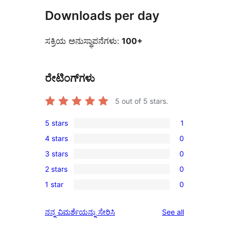
Downloads per day
ಸಕ್ರಿಯ ಅನುಸ್ಥಾಪನೆಗಳು:
100+
ರೇಟಿಂಗ್‌ಗಳು
5
out of 5 stars.
5 stars
1
1
4 stars
0
5-
0
3 stars
0
star
4-
0
review
2 stars
0
star
3-
0
reviews
1 star
0
star
2-
0
reviews
star
1-
reviews
ನನ್ನ ವಿಮರ್ಶೆಯನ್ನು ಸೇರಿಸಿ
See all
reviews
star