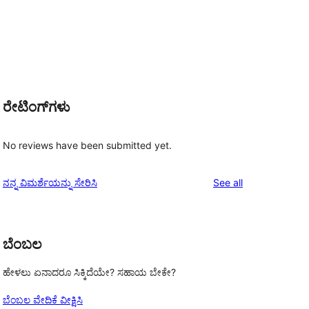
ರೇಟಿಂಗ್‌ಗಳು
No reviews have been submitted yet.
reviews
ನನ್ನ ವಿಮರ್ಶೆಯನ್ನು ಸೇರಿಸಿ
See all
ಬೆಂಬಲ
ಹೇಳಲು ಏನಾದರೂ ಸಿಕ್ಕಿದೆಯೇ? ಸಹಾಯ ಬೇಕೇ?
ಬೆಂಬಲ ವೇದಿಕೆ ವೀಕ್ಷಿಸಿ