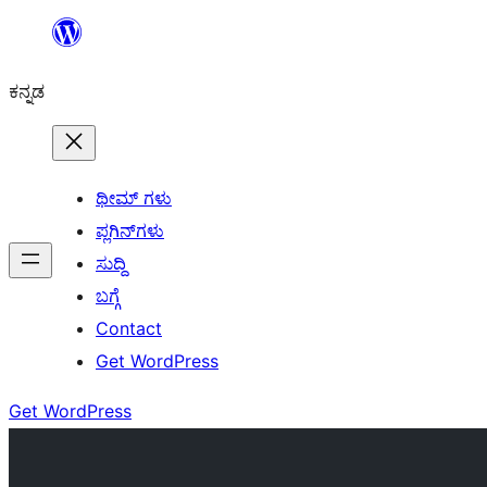
ವಿಷಯಕ್ಕೆ
ತೆರಳಿ
ಕನ್ನಡ
ಥೀಮ್ ಗಳು
ಪ್ಲಗಿನ್‌ಗಳು
ಸುದ್ದಿ
ಬಗ್ಗೆ
Contact
Get WordPress
Get WordPress