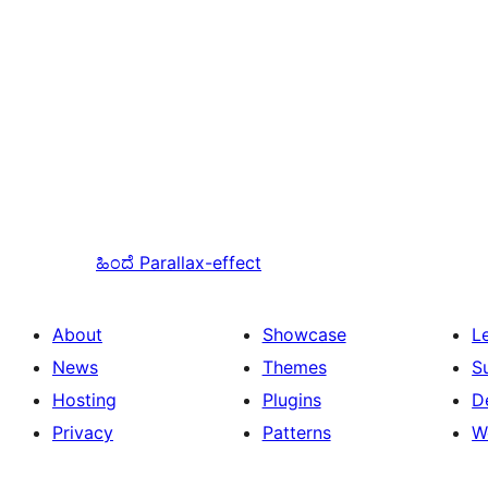
ಹಿಂದೆ
Parallax-effect
About
Showcase
L
News
Themes
S
Hosting
Plugins
D
Privacy
Patterns
W