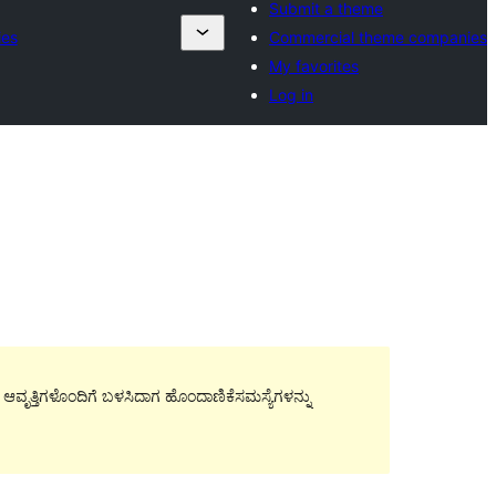
Submit a theme
ies
Commercial theme companies
My favorites
Log in
ಿನ ಆವೃತ್ತಿಗಳೊಂದಿಗೆ ಬಳಸಿದಾಗ ಹೊಂದಾಣಿಕೆಸಮಸ್ಯೆಗಳನ್ನು