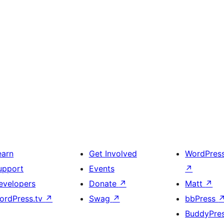
earn
Get Involved
WordPres
upport
Events
↗
evelopers
Donate
↗
Matt
↗
ordPress.tv
↗
Swag
↗
bbPress
BuddyPre