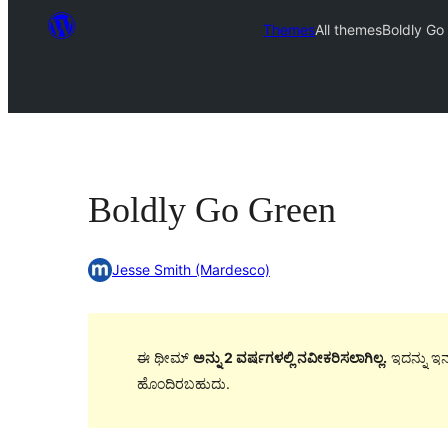
Themes
All themes
Boldly Go
Boldly Go Green
Jesse Smith (Mardesco)
ಈ ಥೀಮ್
ಅನ್ನು 2 ವರ್ಷಗಳಲ್ಲಿ ನವೀಕರಿಸಲಾಗಿಲ್ಲ.
ಇದನ್ನು ಇನ್
ಹೊಂದಿರಬಹುದು.