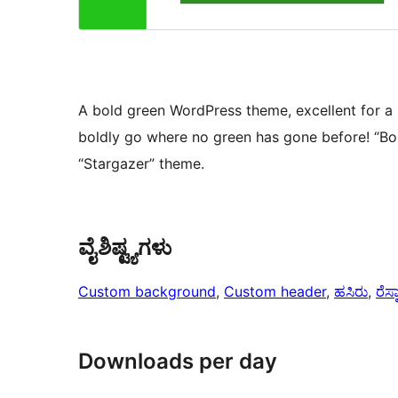
A bold green WordPress theme, excellent for a b
boldly go where no green has gone before! “Bol
“Stargazer” theme.
ವೈಶಿಷ್ಟ್ಯಗಳು
Custom background
, 
Custom header
, 
ಹಸಿರು
, 
ರೆಸ್
Downloads per day