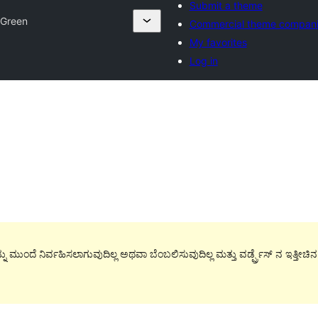
Submit a theme
 Green
Commercial theme compan
My favorites
Log in
ನು ಮುಂದೆ ನಿರ್ವಹಿಸಲಾಗುವುದಿಲ್ಲ ಅಥವಾ ಬೆಂಬಲಿಸುವುದಿಲ್ಲ ಮತ್ತು ವರ್ಡ್ಪ್ರೆಸ್ ನ ಇತ್ತೀಚ