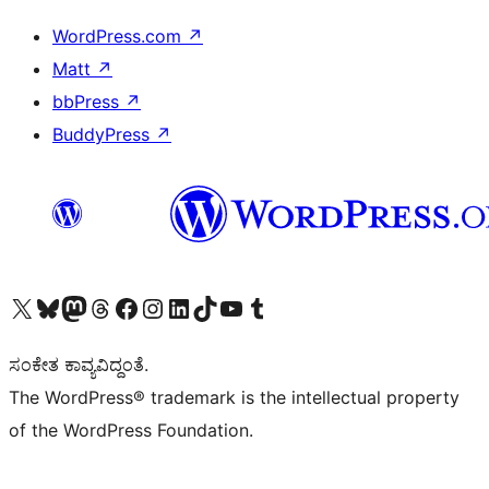
WordPress.com
↗
Matt
↗
bbPress
↗
BuddyPress
↗
Visit our X (formerly Twitter) account
Visit our Bluesky account
Visit our Mastodon account
Visit our Threads account
Visit our Facebook page
Visit our Instagram account
Visit our LinkedIn account
Visit our TikTok account
Visit our YouTube channel
Visit our Tumblr account
ಸಂಕೇತ ಕಾವ್ಯವಿದ್ದಂತೆ.
The WordPress® trademark is the intellectual property
of the WordPress Foundation.