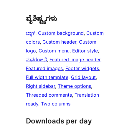
ವೈಶಿಷ್ಟ್ಯಗಳು
ಬ್ಲಾಗ್
, 
Custom background
, 
Custom
colors
, 
Custom header
, 
Custom
logo
, 
Custom menu
, 
Editor style
, 
ಮನರಂಜನೆ
, 
Featured image header
, 
Featured images
, 
Footer widgets
, 
Full width template
, 
Grid layout
, 
Right sidebar
, 
Theme options
, 
Threaded comments
, 
Translation
ready
, 
Two columns
Downloads per day