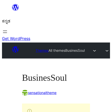
ವಿಷಯಕ್ಕೆ
ತೆರಳಿ
ಕನ್ನಡ
Get WordPress
Themes
All themes
BusinesSoul
BusinesSoul
sensationaltheme