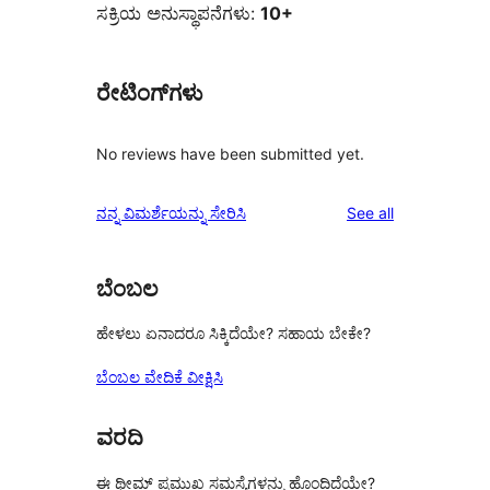
ಸಕ್ರಿಯ ಅನುಸ್ಥಾಪನೆಗಳು:
10+
ರೇಟಿಂಗ್‌ಗಳು
No reviews have been submitted yet.
reviews
ನನ್ನ ವಿಮರ್ಶೆಯನ್ನು ಸೇರಿಸಿ
See all
ಬೆಂಬಲ
ಹೇಳಲು ಏನಾದರೂ ಸಿಕ್ಕಿದೆಯೇ? ಸಹಾಯ ಬೇಕೇ?
ಬೆಂಬಲ ವೇದಿಕೆ ವೀಕ್ಷಿಸಿ
ವರದಿ
ಈ ಥೀಮ್ ಪ್ರಮುಖ ಸಮಸ್ಯೆಗಳನ್ನು ಹೊಂದಿದೆಯೇ?