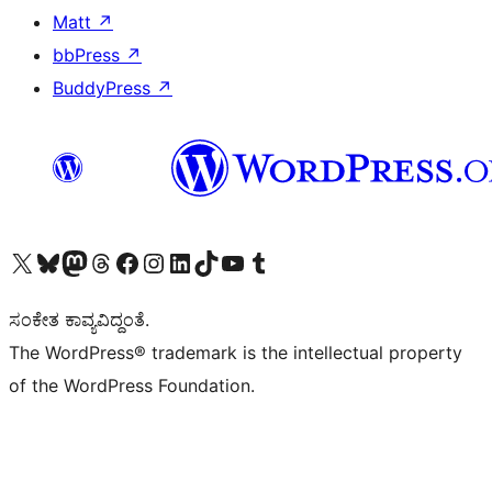
Matt
↗
bbPress
↗
BuddyPress
↗
Visit our X (formerly Twitter) account
Visit our Bluesky account
Visit our Mastodon account
Visit our Threads account
Visit our Facebook page
Visit our Instagram account
Visit our LinkedIn account
Visit our TikTok account
Visit our YouTube channel
Visit our Tumblr account
ಸಂಕೇತ ಕಾವ್ಯವಿದ್ದಂತೆ.
The WordPress® trademark is the intellectual property
of the WordPress Foundation.