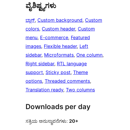
ವೈಶಿಷ್ಟ್ಯಗಳು
ಬ್ಲಾಗ್
, 
Custom background
, 
Custom
colors
, 
Custom header
, 
Custom
menu
, 
E-commerce
, 
Featured
images
, 
Flexible header
, 
Left
sidebar
, 
Microformats
, 
One column
, 
Right sidebar
, 
RTL language
support
, 
Sticky post
, 
Theme
options
, 
Threaded comments
, 
Translation ready
, 
Two columns
Downloads per day
ಸಕ್ರಿಯ ಅನುಸ್ಥಾಪನೆಗಳು:
20+