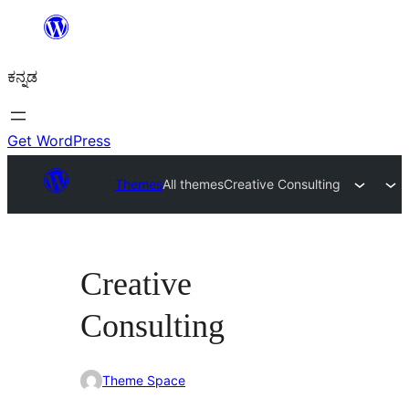
ವಿಷಯಕ್ಕೆ
ತೆರಳಿ
ಕನ್ನಡ
Get WordPress
Themes
All themes
Creative Consulting
Creative
Consulting
Theme Space