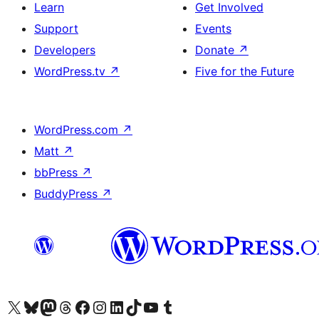
Learn
Get Involved
Support
Events
Developers
Donate
↗
WordPress.tv
↗
Five for the Future
WordPress.com
↗
Matt
↗
bbPress
↗
BuddyPress
↗
Visit our X (formerly Twitter) account
Visit our Bluesky account
Visit our Mastodon account
Visit our Threads account
Visit our Facebook page
Visit our Instagram account
Visit our LinkedIn account
Visit our TikTok account
Visit our YouTube channel
Visit our Tumblr account