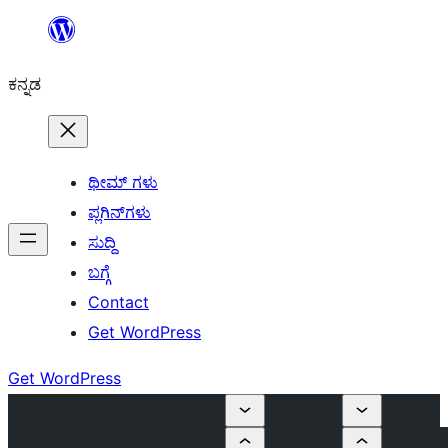
ವಿಷಯಕ್ಕೆ
ತೆರಳಿ
ಕನ್ನಡ
ಥೀಮ್ ಗಳು
ಪ್ಲಗಿನ್‌ಗಳು
ಸುದ್ದಿ
ಬಗ್ಗೆ
Contact
Get WordPress
Get WordPress