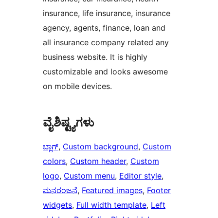
insurance, life insurance, insurance
agency, agents, finance, loan and
all insurance company related any
business website. It is highly
customizable and looks awesome
on mobile devices.
ವೈಶಿಷ್ಟ್ಯಗಳು
ಬ್ಲಾಗ್
, 
Custom background
, 
Custom
colors
, 
Custom header
, 
Custom
logo
, 
Custom menu
, 
Editor style
, 
ಮನರಂಜನೆ
, 
Featured images
, 
Footer
widgets
, 
Full width template
, 
Left