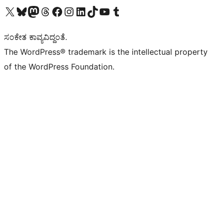
Visit our X (formerly Twitter) account
Visit our Bluesky account
Visit our Mastodon account
Visit our Threads account
Visit our Facebook page
Visit our Instagram account
Visit our LinkedIn account
Visit our TikTok account
Visit our YouTube channel
Visit our Tumblr account
ಸಂಕೇತ ಕಾವ್ಯವಿದ್ದಂತೆ.
The WordPress® trademark is the intellectual property
of the WordPress Foundation.