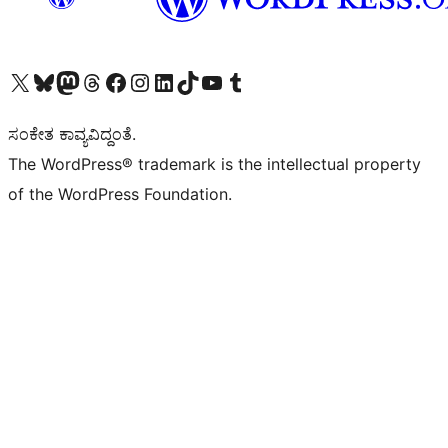
Visit our X (formerly Twitter) account
Visit our Bluesky account
Visit our Mastodon account
Visit our Threads account
Visit our Facebook page
Visit our Instagram account
Visit our LinkedIn account
Visit our TikTok account
Visit our YouTube channel
Visit our Tumblr account
ಸಂಕೇತ ಕಾವ್ಯವಿದ್ದಂತೆ.
The WordPress® trademark is the intellectual property
of the WordPress Foundation.