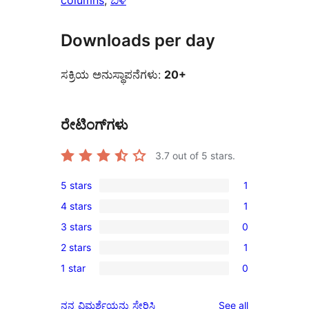
columns
, 
ಬಿಳಿ
Downloads per day
ಸಕ್ರಿಯ ಅನುಸ್ಥಾಪನೆಗಳು:
20+
ರೇಟಿಂಗ್‌ಗಳು
3.7
out of 5 stars.
5 stars
1
1
4 stars
1
5-
1
3 stars
0
star
4-
0
review
2 stars
1
star
3-
1
review
1 star
0
star
2-
0
reviews
star
1-
reviews
ನನ್ನ ವಿಮರ್ಶೆಯನ್ನು ಸೇರಿಸಿ
See all
review