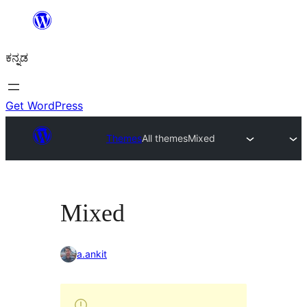
ವಿಷಯಕ್ಕೆ
ತೆರಳಿ
ಕನ್ನಡ
Get WordPress
Themes
All themes
Mixed
Mixed
a.ankit