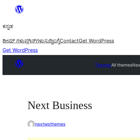
ವಿಷಯಕ್ಕೆ
ತೆರಳಿ
ಕನ್ನಡ
ಥೀಮ್ ಗಳು
ಪ್ಲಗಿನ್‌ಗಳು
ಸುದ್ದಿ
ಬಗ್ಗೆ
Contact
Get WordPress
Get WordPress
Themes
All themes
Nex
Next Business
nextwpthemes