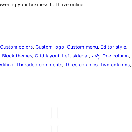
ering your business to thrive online.
Custom colors
, 
Custom logo
, 
Custom menu
, 
Editor style
, 
, 
Block themes
, 
Grid layout
, 
Left sidebar
, 
ಸುದ್ದಿ
, 
One column
, 
diting
, 
Threaded comments
, 
Three columns
, 
Two columns
,