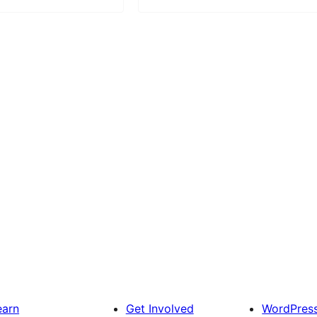
earn
Get Involved
WordPres