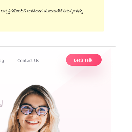
ಿನ ಆವೃತ್ತಿಗಳೊಂದಿಗೆ ಬಳಸಿದಾಗ ಹೊಂದಾಣಿಕೆಸಮಸ್ಯೆಗಳನ್ನು
ಮುನ್ನೋಟ
ಡೌನ್ಲೋಡ್ ಮಾಡಿ
ಆವೃತ್ತಿ
1.0.1
Last updated
ಜುಲೈ 28, 2023
Active installations
80+
WordPress version
6.0
PHP version
7.2