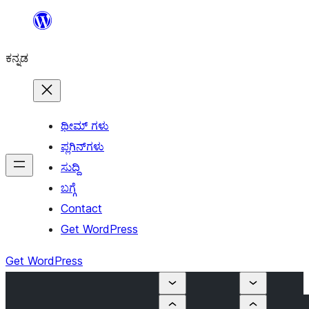
ವಿಷಯಕ್ಕೆ
ತೆರಳಿ
ಕನ್ನಡ
ಥೀಮ್ ಗಳು
ಪ್ಲಗಿನ್‌ಗಳು
ಸುದ್ದಿ
ಬಗ್ಗೆ
Contact
Get WordPress
Get WordPress