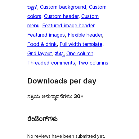
ಬ್ಲಾಗ್
, 
Custom background
, 
Custom
colors
, 
Custom header
, 
Custom
menu
, 
Featured image header
, 
Featured images
, 
Flexible header
, 
Food & drink
, 
Full width template
, 
Grid layout
, 
ಸುದ್ದಿ
, 
One column
, 
Threaded comments
, 
Two columns
Downloads per day
ಸಕ್ರಿಯ ಅನುಸ್ಥಾಪನೆಗಳು:
30+
ರೇಟಿಂಗ್‌ಗಳು
No reviews have been submitted yet.