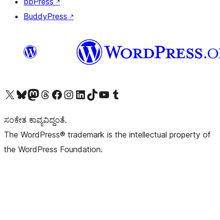
bbPress
↗
BuddyPress
↗
Visit our X (formerly Twitter) account
Visit our Bluesky account
Visit our Mastodon account
Visit our Threads account
Visit our Facebook page
Visit our Instagram account
Visit our LinkedIn account
Visit our TikTok account
Visit our YouTube channel
Visit our Tumblr account
ಸಂಕೇತ ಕಾವ್ಯವಿದ್ದಂತೆ.
The WordPress® trademark is the intellectual property of
the WordPress Foundation.