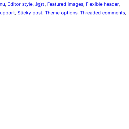
nu
, 
Editor style
, 
ಶಿಕ್ಷಣ
, 
Featured images
, 
Flexible header
, 
support
, 
Sticky post
, 
Theme options
, 
Threaded comments
, 