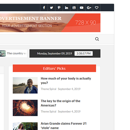
ಮುನ್ನೋಟ
ಡೌನ್ಲೋಡ್ ಮಾಡಿ
ಆವೃತ್ತಿ
2.0.2
Last updated
ಜೂನ್ 4, 2025
Active installations
1,000+
WordPress version
6.7
PHP version
7.0
Theme homepage