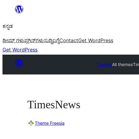
ವಿಷಯಕ್ಕೆ
ತೆರಳಿ
ಕನ್ನಡ
ಥೀಮ್ ಗಳು
ಪ್ಲಗಿನ್‌ಗಳು
ಸುದ್ದಿ
ಬಗ್ಗೆ
Contact
Get WordPress
Get WordPress
Themes
All themes
Ti
TimesNews
Theme Freesia