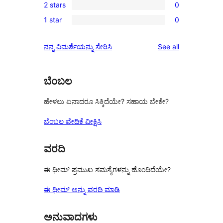
review
2 stars
0
star
3-
0
review
1 star
0
star
2-
0
reviews
star
1-
reviews
ನನ್ನ ವಿಮರ್ಶೆಯನ್ನು ಸೇರಿಸಿ
See all
reviews
star
reviews
ಬೆಂಬಲ
ಹೇಳಲು ಏನಾದರೂ ಸಿಕ್ಕಿದೆಯೇ? ಸಹಾಯ ಬೇಕೇ?
ಬೆಂಬಲ ವೇದಿಕೆ ವೀಕ್ಷಿಸಿ
ವರದಿ
ಈ ಥೀಮ್ ಪ್ರಮುಖ ಸಮಸ್ಯೆಗಳನ್ನು ಹೊಂದಿದೆಯೇ?
ಈ ಥೀಮ್ ಅನ್ನು ವರದಿ ಮಾಡಿ
ಅನುವಾದಗಳು