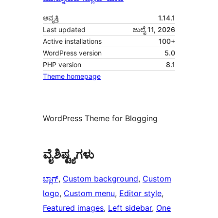
ಆವೃತ್ತಿ
1.14.1
Last updated
ಜುಲೈ 11, 2026
Active installations
100+
WordPress version
5.0
PHP version
8.1
Theme homepage
WordPress Theme for Blogging
ವೈಶಿಷ್ಟ್ಯಗಳು
ಬ್ಲಾಗ್
, 
Custom background
, 
Custom
logo
, 
Custom menu
, 
Editor style
, 
Featured images
, 
Left sidebar
, 
One