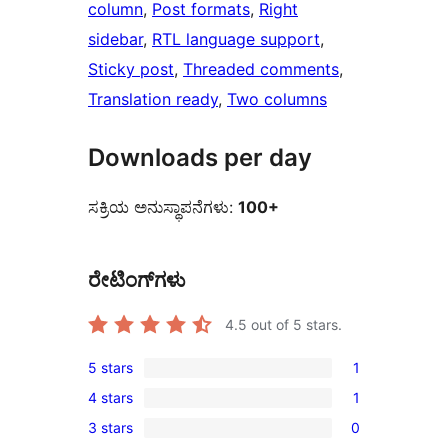
column
, 
Post formats
, 
Right
sidebar
, 
RTL language support
, 
Sticky post
, 
Threaded comments
, 
Translation ready
, 
Two columns
Downloads per day
ಸಕ್ರಿಯ ಅನುಸ್ಥಾಪನೆಗಳು:
100+
ರೇಟಿಂಗ್‌ಗಳು
4.5
out of 5 stars.
5 stars
1
1
4 stars
1
5-
1
3 stars
0
star
4-
0