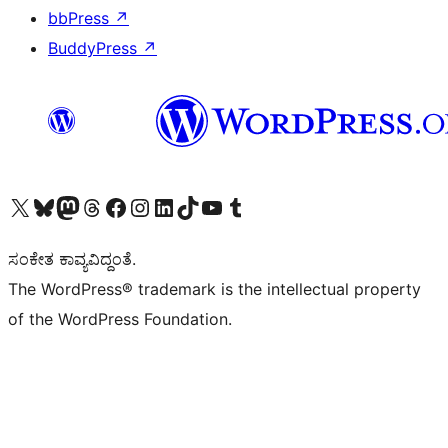
bbPress
↗
BuddyPress
↗
Visit our X (formerly Twitter) account
Visit our Bluesky account
Visit our Mastodon account
Visit our Threads account
Visit our Facebook page
Visit our Instagram account
Visit our LinkedIn account
Visit our TikTok account
Visit our YouTube channel
Visit our Tumblr account
ಸಂಕೇತ ಕಾವ್ಯವಿದ್ದಂತೆ.
The WordPress® trademark is the intellectual property
of the WordPress Foundation.