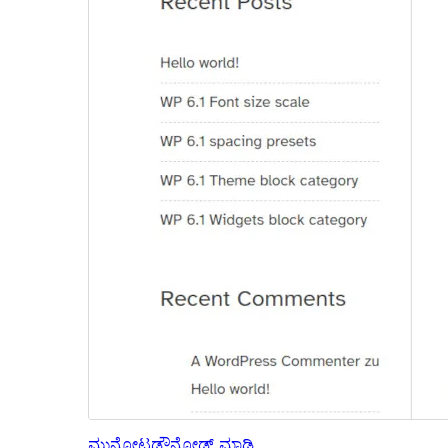
ಮುನ್ನೋಟ
ಡೌನ್ಲೋಡ್ ಮಾಡಿ