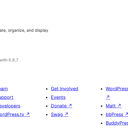
te, organize, and display
with 6.8.7
earn
Get Involved
WordPres
upport
Events
↗
evelopers
Donate
↗
Matt
↗
ordPress.tv
↗
Swag
↗
bbPress
BuddyPre