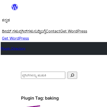
ವಿಷಯಕ್ಕೆ
ತೆರಳಿ
ಕನ್ನಡ
ಥೀಮ್ ಗಳು
ಪ್ಲಗಿನ್‌ಗಳು
ಸುದ್ದಿ
ಬಗ್ಗೆ
Contact
Get WordPress
Get WordPress
Plugin Directory
ಹುಡುಕು
Plugin Tag:
baking