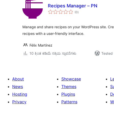
Recipes Manager – PN
total
(0
)
ratings
Manage and share recipes on your WordPress site. Crea
recipes with a user-friendly interface.
Félix Martínez
10 ಕ್ಕಿಂತ ಕಡಿಮೆ ಸಕ್ರಿಯ ಸ್ಥಾಪನೆಗಳು
Tested 
About
Showcase
L
News
Themes
S
Hosting
Plugins
D
Privacy
Patterns
W