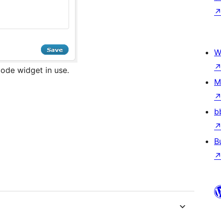
W
ode widget in use.
M
b
B