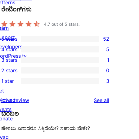
atterns
ರೇಟಿಂಗ್‌ಗಳು
4.7
out of 5 stars.
earn
upport
5 stars
52
52
evelopers
4 stars
5
5-
5
ordPress.tv
3 stars
1
star
4-
1
↗
2 stars
0
reviews
star
3-
0
1 star
3
reviews
star
2-
3
et
review
star
1-
nvolved
reviews
Your review
See all
reviews
star
vents
ಬೆಂಬಲ
reviews
onate
↗
ಹೇಳಲು ಏನಾದರೂ ಸಿಕ್ಕಿದೆಯೇ? ಸಹಾಯ ಬೇಕೇ?
wag