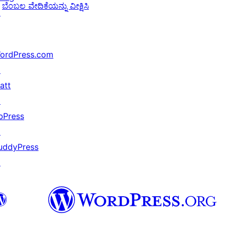
ಬೆಂಬಲ ವೇದಿಕೆಯನ್ನು ವೀಕ್ಷಿಸಿ
↗
ordPress.com
↗
att
↗
bPress
↗
uddyPress
↗