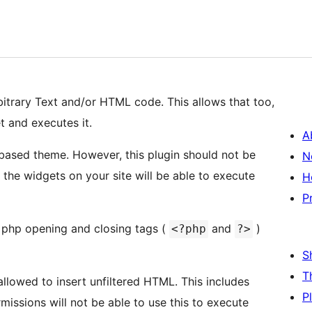
bitrary Text and/or HTML code. This allows that too,
t and executes it.
A
-based theme. However, this plugin should not be
N
the widgets on your site will be able to execute
H
P
 php opening and closing tags (
and
)
<?php
?>
S
T
 allowed to insert unfiltered HTML. This includes
P
issions will not be able to use this to execute