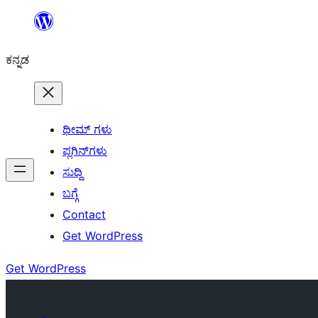
ವಿಷಯಕ್ಕೆ
ತೆರಳಿ
ಕನ್ನಡ
ಥೀಮ್ ಗಳು
ಪ್ಲಗಿನ್‌ಗಳು
ಸುದ್ದಿ
ಬಗ್ಗೆ
Contact
Get WordPress
Get WordPress