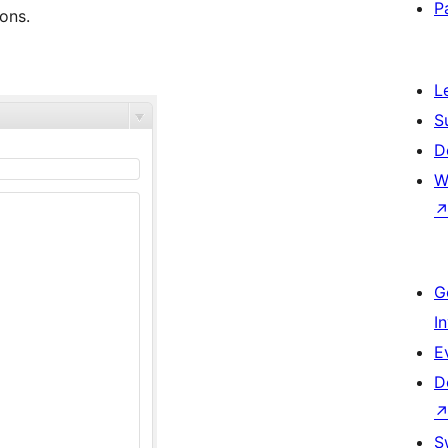
P
ons.
L
S
D
W
G
I
E
D
S