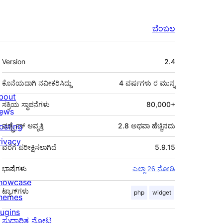
ಬೆಂಬಲ
ಮೆಟಾ
Version
2.4
ಕೊನೆಯದಾಗಿ ನವೀಕರಿಸಿದ್ದು
4 ವರ್ಷಗಳು
ರ ಮುನ್ನ
bout
ಸಕ್ರಿಯ ಸ್ಥಾಪನೆಗಳು
80,000+
ews
osting
ವರ್ಡ್ಪ್ರೆಸ್ ಆವೃತ್ತಿ
2.8 ಅಥವಾ ಹೆಚ್ಚಿನದು
rivacy
ವರೆಗೆ ಪರೀಕ್ಷಿಸಲಾಗಿದೆ
5.9.15
ಭಾಷೆಗಳು
ಎಲ್ಲಾ 26 ನೋಡಿ
howcase
ಟ್ಯಾಗ್‌ಗಳು
php
widget
hemes
lugins
ಸುಧಾರಿತ ನೋಟ