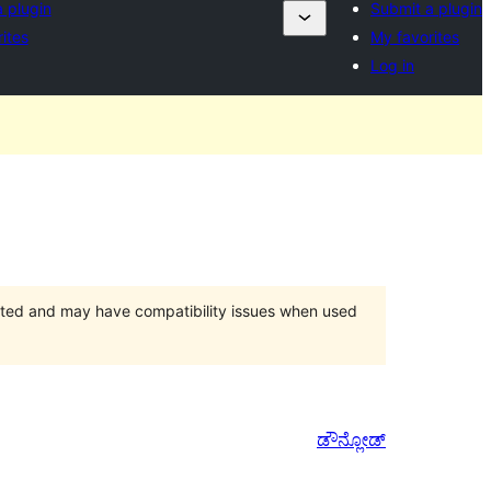
 plugin
Submit a plugin
ites
My favorites
Log in
orted and may have compatibility issues when used
ಡೌನ್ಲೋಡ್