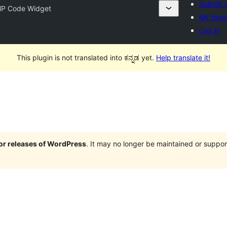
Submit a
P Code Widget
My favor
Log in
This plugin is not translated into ಕನ್ನಡ yet.
Help translate it!
jor releases of WordPress
. It may no longer be maintained or supp