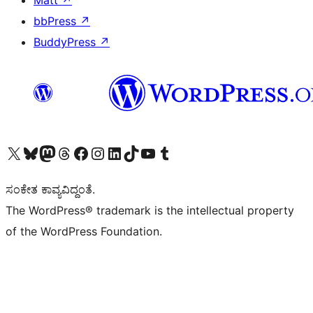
Matt
↗
bbPress
↗
BuddyPress
↗
Visit our X (formerly Twitter) account
Visit our Bluesky account
Visit our Mastodon account
Visit our Threads account
Visit our Facebook page
Visit our Instagram account
Visit our LinkedIn account
Visit our TikTok account
Visit our YouTube channel
Visit our Tumblr account
ಸಂಕೇತ ಕಾವ್ಯವಿದ್ದಂತೆ.
The WordPress® trademark is the intellectual property
of the WordPress Foundation.