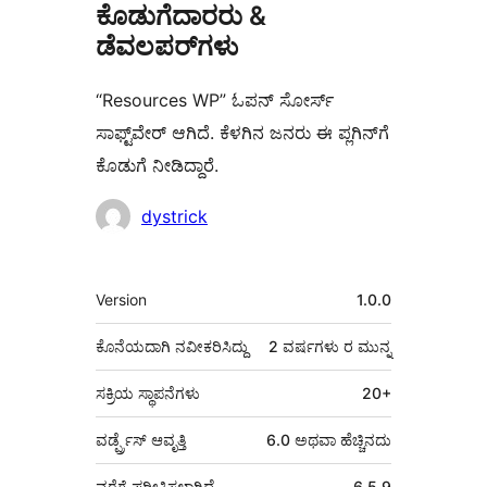
ಕೊಡುಗೆದಾರರು &
ಡೆವಲಪರ್‌ಗಳು
“Resources WP” ಓಪನ್ ಸೋರ್ಸ್
ಸಾಫ್ಟ್‌ವೇರ್ ಆಗಿದೆ. ಕೆಳಗಿನ ಜನರು ಈ ಪ್ಲಗಿನ್‌ಗೆ
ಕೊಡುಗೆ ನೀಡಿದ್ದಾರೆ.
ಕೊಡುಗೆದಾರರು
dystrick
ಮೆಟಾ
Version
1.0.0
ಕೊನೆಯದಾಗಿ ನವೀಕರಿಸಿದ್ದು
2 ವರ್ಷಗಳು
ರ ಮುನ್ನ
ಸಕ್ರಿಯ ಸ್ಥಾಪನೆಗಳು
20+
ವರ್ಡ್ಪ್ರೆಸ್ ಆವೃತ್ತಿ
6.0 ಅಥವಾ ಹೆಚ್ಚಿನದು
ವರೆಗೆ ಪರೀಕ್ಷಿಸಲಾಗಿದೆ
6.5.9