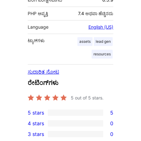
PHP ಆವೃತ್ತಿ
7.4 ಅಥವಾ ಹೆಚ್ಚಿನದು
Language
English (US)
ಟ್ಯಾಗ್‌ಗಳು
assets
lead gen
resources
ಸುಧಾರಿತ ನೋಟ
ರೇಟಿಂಗ್‌ಗಳು
5
out of 5 stars.
5 stars
5
5
4 stars
0
5-
0
3 stars
0
star
4-
0