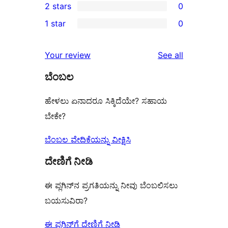
2 stars
0
reviews
star
3-
0
1 star
0
reviews
star
2-
0
reviews
star
1-
reviews
Your review
See all
reviews
star
ಬೆಂಬಲ
reviews
ಹೇಳಲು ಏನಾದರೂ ಸಿಕ್ಕಿದೆಯೇ? ಸಹಾಯ
ಬೇಕೇ?
ಬೆಂಬಲ ವೇದಿಕೆಯನ್ನು ವೀಕ್ಷಿಸಿ
ದೇಣಿಗೆ ನೀಡಿ
ಈ ಪ್ಲಗಿನ್‌ನ ಪ್ರಗತಿಯನ್ನು ನೀವು ಬೆಂಬಲಿಸಲು
ಬಯಸುವಿರಾ?
ಈ ಪ್ಲಗಿನ್‌ಗೆ ದೇಣಿಗೆ ನೀಡಿ