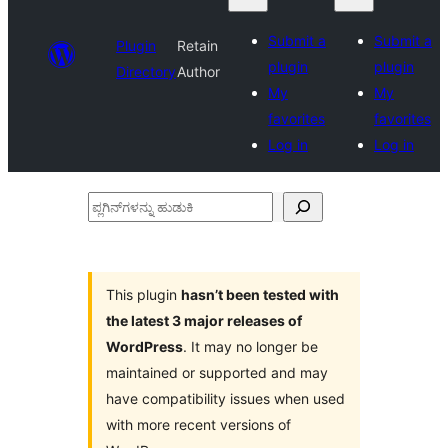
Submit a
Submit a
Plugin
Retain
plugin
plugin
Directory
Author
My
My
favorites
favorites
Log in
Log in
ಪ್ಲಗಿನ್‌ಗಳನ್ನು
ಹುಡುಕಿ
This plugin
hasn’t been tested with
the latest 3 major releases of
WordPress
. It may no longer be
maintained or supported and may
have compatibility issues when used
with more recent versions of