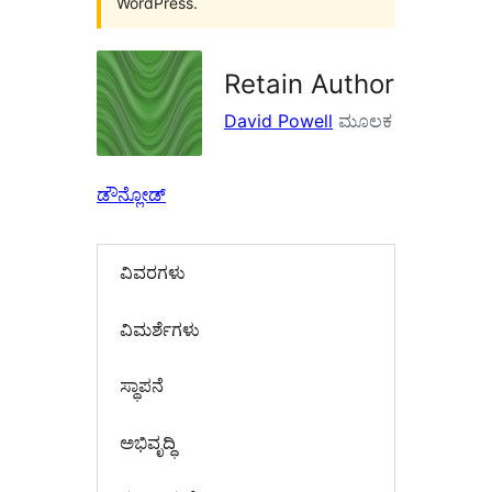
WordPress.
Retain Author
David Powell
ಮೂಲಕ
ಡೌನ್ಲೋಡ್
ವಿವರಗಳು
‍ವಿಮರ್ಶೆಗಳು‍
ಸ್ಥಾಪನೆ
ಅಭಿವೃದ್ಧಿ