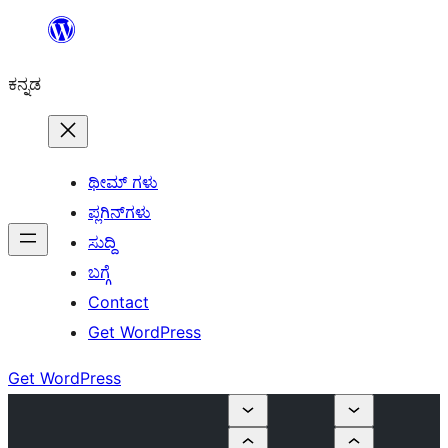
ವಿಷಯಕ್ಕೆ
ತೆರಳಿ
ಕನ್ನಡ
ಥೀಮ್ ಗಳು
ಪ್ಲಗಿನ್‌ಗಳು
ಸುದ್ದಿ
ಬಗ್ಗೆ
Contact
Get WordPress
Get WordPress