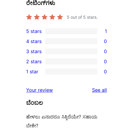
ರೇಟಿಂಗ್‌ಗಳು
5
out of 5 stars.
5 stars
1
1
4 stars
0
5-
0
3 stars
0
star
4-
0
2 stars
0
review
star
3-
0
1 star
0
reviews
star
2-
0
reviews
star
1-
reviews
Your review
See all
reviews
star
ಬೆಂಬಲ
reviews
ಹೇಳಲು ಏನಾದರೂ ಸಿಕ್ಕಿದೆಯೇ? ಸಹಾಯ
ಬೇಕೇ?