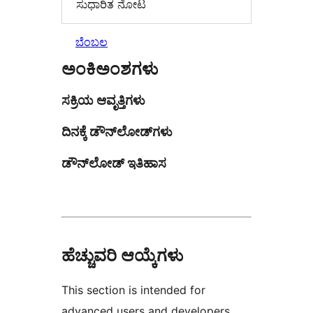
ಸುಧಾರಿತ ನೋಟ
ಬೆಂಬಲ
ಅಂಕಿಅಂಶಗಳು
ಸಕ್ರಿಯ ಆವೃತ್ತಿಗಳು
ದಿನಕ್ಕೆ ಡೌನ್‌ಲೋಡ್‌ಗಳು
ಡೌನ್‌ಲೋಡ್ ಇತಿಹಾಸ
ಹೆಚ್ಚುವರಿ ಆಯ್ಕೆಗಳು
This section is intended for
advanced users and developers