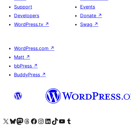
Support
Events
Developers
Donate
↗
WordPress.tv
↗
Swag
↗
WordPress.com
↗
Matt
↗
bbPress
↗
BuddyPress
↗
Visit our X (formerly Twitter) account
Visit our Bluesky account
Visit our Mastodon account
Visit our Threads account
Visit our Facebook page
Visit our Instagram account
Visit our LinkedIn account
Visit our TikTok account
Visit our YouTube channel
Visit our Tumblr account