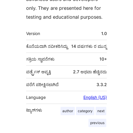
only. They are presented here for
testing and educational purposes.
ಮೆಟಾ
Version
1.0
ಕೊನೆಯದಾಗಿ ನವೀಕರಿಸಿದ್ದು
14 ವರ್ಷಗಳು
ರ ಮುನ್ನ
ಸಕ್ರಿಯ ಸ್ಥಾಪನೆಗಳು
10+
ವರ್ಡ್ಪ್ರೆಸ್ ಆವೃತ್ತಿ
2.7 ಅಥವಾ ಹೆಚ್ಚಿನದು
ವರೆಗೆ ಪರೀಕ್ಷಿಸಲಾಗಿದೆ
3.3.2
Language
English (US)
ಟ್ಯಾಗ್‌ಗಳು
author
category
next
previous