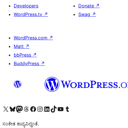
Developers
Donate
↗
WordPress.tv
↗
Swag
↗
WordPress.com
↗
Matt
↗
bbPress
↗
BuddyPress
↗
Visit our X (formerly Twitter) account
Visit our Bluesky account
Visit our Mastodon account
Visit our Threads account
Visit our Facebook page
Visit our Instagram account
Visit our LinkedIn account
Visit our TikTok account
Visit our YouTube channel
Visit our Tumblr account
ಸಂಕೇತ ಕಾವ್ಯವಿದ್ದಂತೆ.